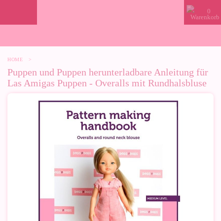
0
HOME
>
Puppen und Puppen herunterladbare Anleitung für
Las Amigas Puppen - Overalls mit Rundhalsbluse