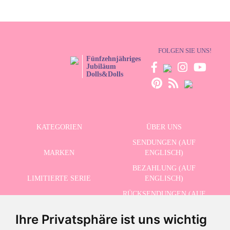
FOLGEN SIE UNS!
Fünfzehnjähriges
Jubiläum
Dolls&Dolls
KATEGORIEN
ÜBER UNS
SENDUNGEN (AUF
MARKEN
ENGLISCH)
BEZAHLUNG (AUF
LIMITIERTE SERIE
ENGLISCH)
RÜCKSENDUNGEN (AUF
ERWEITERTE SUCHE
ENGLISCH)
Ihre Privatsphäre ist uns wichtig
SCHLUSSVERKAUF
KONTAKT