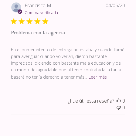
Fech
Francisca M.
04/06/20
de
Compra verificada
publi
Problema con la agencia
En el primer intento de entrega no estaba y cuando llamé
para averigüar cuando volverían, dieron bastante
imprecisos, diciendo con bastante mala educación y de
un modo desagradable que al tener contratada la tarifa
basará no tenía derecho a tener más...
Leer más
¿Fue útil esta reseña?
0
0