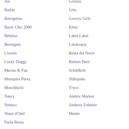
Así
Gorjuss
Barbie
Götz
Barriguitas
Groovy Girls
Bayer Chic 2000
Klein
Bebelux
Label Label
Berenguer
Lalaloopsy
Llorens
Reina del Norte
Lucky Doggy
Rubens Barn
Marina & Pau
Schildkröt
Mariquita Perez
Shibajuku
Monchhichi
Tryco
Nancy
Andere Marken
Nenuco
Anderes Zubehör
Nines d'Onil
Muster
Paola Reina