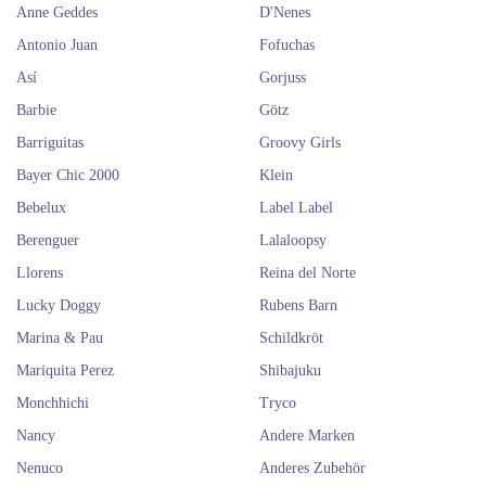
Anne Geddes
D'Nenes
Antonio Juan
Fofuchas
Así
Gorjuss
Barbie
Götz
Barriguitas
Groovy Girls
Bayer Chic 2000
Klein
Bebelux
Label Label
Berenguer
Lalaloopsy
Llorens
Reina del Norte
Lucky Doggy
Rubens Barn
Marina & Pau
Schildkröt
Mariquita Perez
Shibajuku
Monchhichi
Tryco
Nancy
Andere Marken
Nenuco
Anderes Zubehör