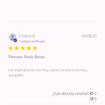
Fech
Cristina B.
08/08/25
de
Compra verificada
publi
Patrones Paola Reina
Las explicaciones son muy claras y el precio es muy
asequible
¿Fue útil esta reseña?
0
0