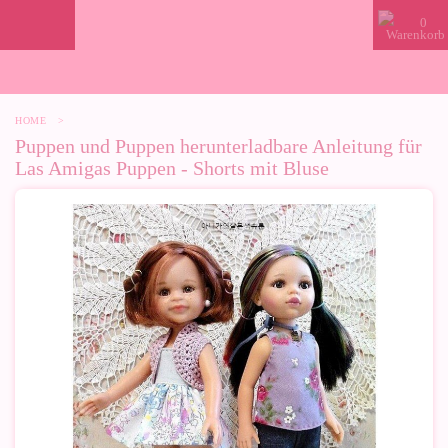
0
HOME
>
Puppen und Puppen herunterladbare Anleitung für
Las Amigas Puppen - Shorts mit Bluse