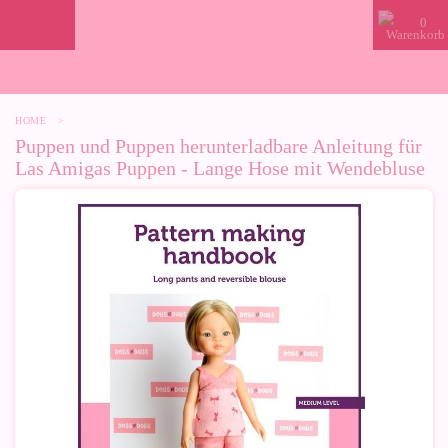
0
HOME
>
Puppen und Puppen herunterladbare Anleitung für
Las Amigas Puppen - Lange Hose mit Wendebluse