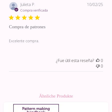
Fech
Julieta P.
10/02/25
de
Compra verificada
publi
Compra de patrones
Excelente compra.
¿Fue útil esta reseña?
0
0
Ähnliche Produkte