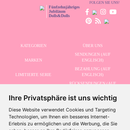
FOLGEN SIE UNS!
Fünfzehnjähriges
Jubiläum
Dolls&Dolls
KATEGORIEN
ÜBER UNS
SENDUNGEN (AUF
MARKEN
ENGLISCH)
BEZAHLUNG (AUF
LIMITIERTE SERIE
ENGLISCH)
RÜCKSENDUNGEN (AUF
ERWEITERTE SUCHE
ENGLISCH)
Ihre Privatsphäre ist uns wichtig
SCHLUSSVERKAUF
KONTAKT
Diese Website verwendet Cookies und Targeting
Technologien, um Ihnen ein besseres Internet-
ERHALTEN SIE UNSERE NEUESTEN NACHRICHTEN AUF ENGLISCH
Erlebnis zu ermöglichen und die Werbung, die Sie