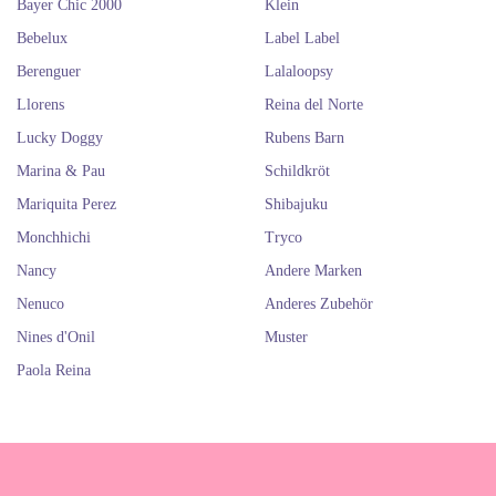
Bayer Chic 2000
Klein
Bebelux
Label Label
Berenguer
Lalaloopsy
Llorens
Reina del Norte
Lucky Doggy
Rubens Barn
Marina & Pau
Schildkröt
Mariquita Perez
Shibajuku
Monchhichi
Tryco
Nancy
Andere Marken
Nenuco
Anderes Zubehör
Nines d'Onil
Muster
Paola Reina