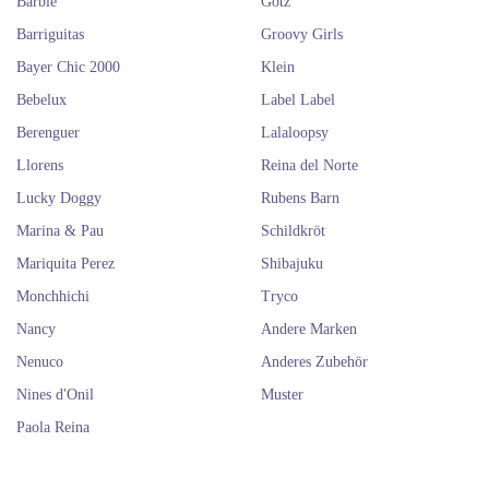
Barbie
Götz
Barriguitas
Groovy Girls
Bayer Chic 2000
Klein
Bebelux
Label Label
Berenguer
Lalaloopsy
Llorens
Reina del Norte
Lucky Doggy
Rubens Barn
Marina & Pau
Schildkröt
Mariquita Perez
Shibajuku
Monchhichi
Tryco
Nancy
Andere Marken
Nenuco
Anderes Zubehör
Nines d'Onil
Muster
Paola Reina