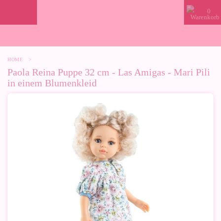
0
HOME
>
Paola Reina Puppe 32 cm - Las Amigas - Mari Pili
in einem Blumenkleid