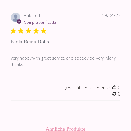
Fech
Valerie H.
19/04/23
de
Compra verificada
publi
Paola Reina Dolls
Very happy with great service and speedy delivery. Many
thanks
¿Fue útil esta reseña?
0
0
Ähnliche Produkte