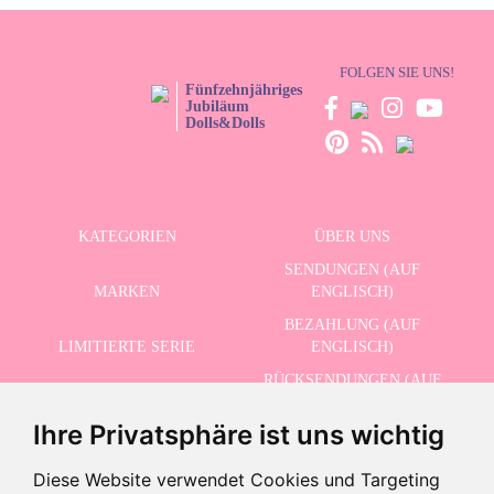
FOLGEN SIE UNS!
Fünfzehnjähriges
Jubiläum
Dolls&Dolls
KATEGORIEN
ÜBER UNS
SENDUNGEN (AUF
MARKEN
ENGLISCH)
BEZAHLUNG (AUF
LIMITIERTE SERIE
ENGLISCH)
RÜCKSENDUNGEN (AUF
ERWEITERTE SUCHE
ENGLISCH)
Ihre Privatsphäre ist uns wichtig
SCHLUSSVERKAUF
KONTAKT
Diese Website verwendet Cookies und Targeting