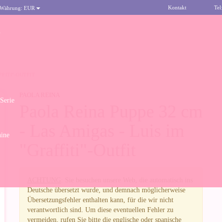
Kontakt
Tel
 Währung:
EUR
n
FFITI"-OUTFIT
PAOLA REINA
 Serie
Paola Reina Puppe 32 cm
- Las Amigas - Luis im
ine
"Graffiti"-Outfit
ACHTUNG
: Sie besuchen unsere Web, die automatisch ins
Deutsche übersetzt wurde, und demnach möglicherweise
Übersetzungsfehler enthalten kann, für die wir nicht
verantwortlich sind. Um diese eventuellen Fehler zu
vermeiden, rufen Sie bitte die englische oder spanische