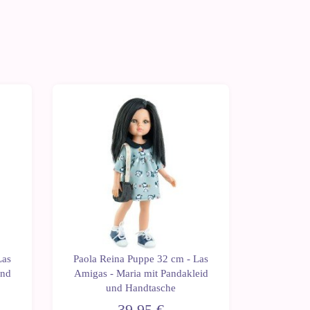
Las
Paola Reina Puppe 32 cm - Las
Paola Re
und
Amigas - Maria mit Pandakleid
Ami
und Handtasche
Kronen
39,95 €