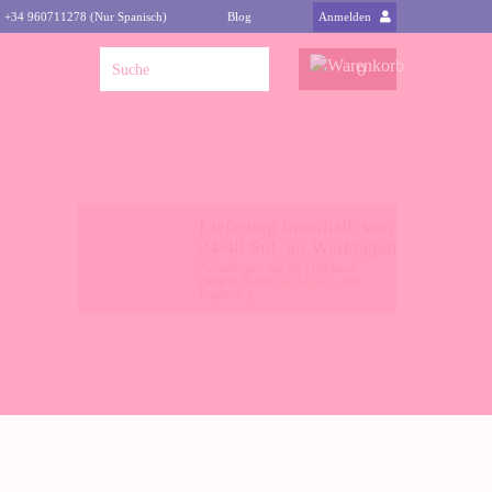
: +34 960711278 (Nur Spanisch)
Blog
Anmelden
0
Lieferung innerhalb von
24/48 Std. an Werktagen
*Sendungen auf die Halbinsel
(andere Plätze
hier klicken
-auf
Englisch-)