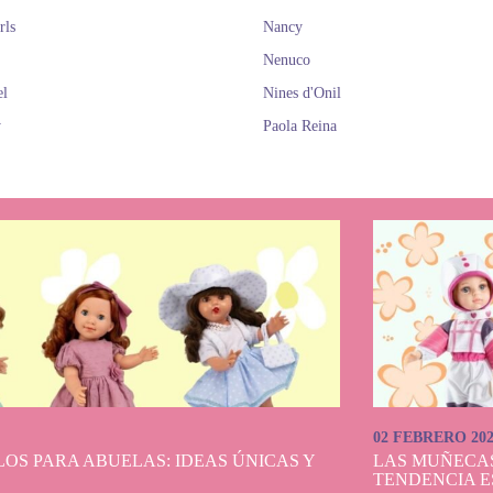
rls
Nancy
Nenuco
el
Nines d'Onil
y
Paola Reina
02 FEBRERO 20
OS PARA ABUELAS: IDEAS ÚNICAS Y
LAS MUÑECA
TENDENCIA E