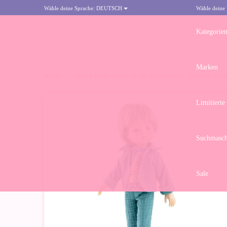
Wähle deine Sprache:
DEUTSCH
Wähle deine
Kategorie
Marken
HOME
>
PAOLA REINA PUPPE 32 CM - LAS AMIGAS - LUIS IM "GRA
Limitierte
Suchmasch
Sale