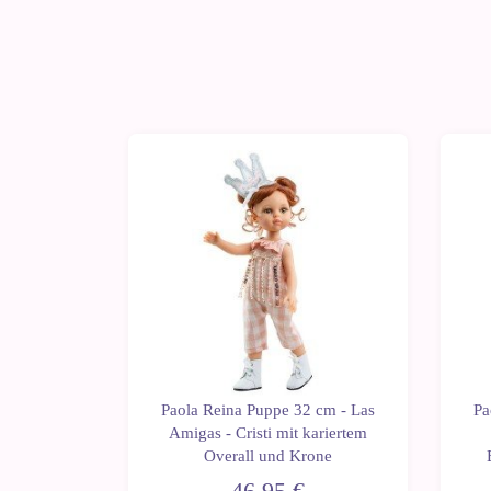
 cm - Las
Paola Reina Puppe 32 cm - Las
Pa
in einem
Amigas - Cristi mit kariertem
n Kleid
Overall und Krone
46,95 €