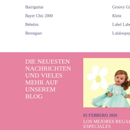
Barriguitas
Groovy Gi
Bayer Chic 2000
Klein
Bebelux
Label Lab
Berenguer
Lalaloops
DIE NEUESTEN
NACHRICHTEN
UND VIELES
MEHR AUF
UNSEREM
BLOG
02 FEBRERO 2026
LOS MEJORES REGAL
ESPECIALES