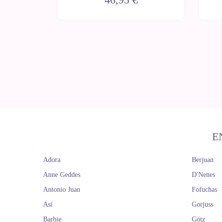
E
Adora
Berjuan
Anne Geddes
D'Nenes
Antonio Juan
Fofuchas
Así
Gorjuss
Barbie
Götz