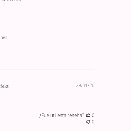
ones
Fecha
29/01/26
fekt
de
publicación
¿Fue útil esta reseña?
0
0