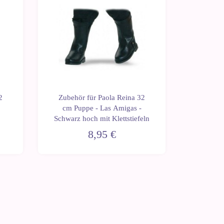
2
Zubehör für Paola Reina 32
Zubehö
cm Puppe - Las Amigas -
cm Puppe
Schwarz hoch mit Klettstiefeln
Schu
8,95 €