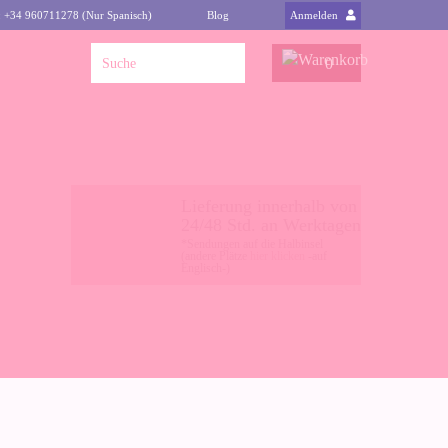
: +34 960711278 (Nur Spanisch)
Blog
Anmelden
0
Lieferung innerhalb von
24/48 Std. an Werktagen
*Sendungen auf die Halbinsel
(andere Plätze
hier klicken
-auf
Englisch-)