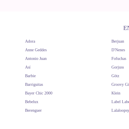
E
Adora
Berjuan
Anne Geddes
D'Nenes
Antonio Juan
Fofuchas
Así
Gorjuss
Barbie
Götz
Barriguitas
Groovy Gi
Bayer Chic 2000
Klein
Bebelux
Label Lab
Berenguer
Lalaloops