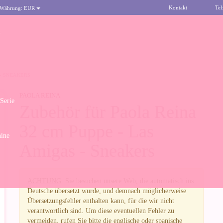
Kontakt
Tel
 Währung:
EUR
n
 - SNEAKERS
PAOLA REINA
 Serie
Zubehör für Paola Reina
32 cm Puppe - Las
ine
Amigas - Sneakers
ACHTUNG
: Sie besuchen unsere Web, die automatisch ins
Deutsche übersetzt wurde, und demnach möglicherweise
Übersetzungsfehler enthalten kann, für die wir nicht
verantwortlich sind. Um diese eventuellen Fehler zu
vermeiden, rufen Sie bitte die englische oder spanische