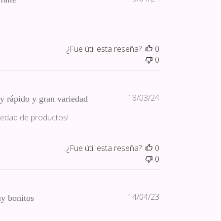
de
publicación
¿Fue útil esta reseña?
0
0
Fecha
18/03/24
 rápido y gran variedad
de
iedad de productos!
publicación
¿Fue útil esta reseña?
0
0
Fecha
14/04/23
y bonitos
de
publicación