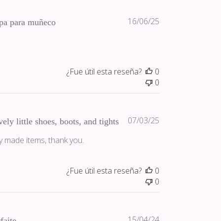
Fecha
16/06/25
pa para muñeco
de
publicación
¿Fue útil esta reseña?
0
0
Fecha
07/03/25
ely little shoes, boots, and tights
de
y made items, thank you.
publicación
¿Fue útil esta reseña?
0
0
Fecha
15/04/24
faite