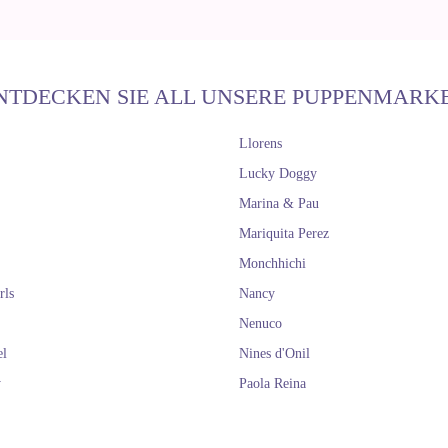
NTDECKEN SIE ALL UNSERE PUPPENMARK
Llorens
Lucky Doggy
Marina & Pau
Mariquita Perez
Monchhichi
rls
Nancy
Nenuco
el
Nines d'Onil
y
Paola Reina