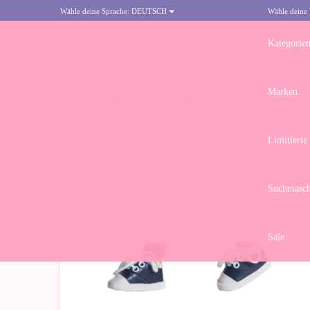
Wähle deine Sprache:
DEUTSCH
Wähle deine
Kategorie
Marken
HOME
>
ZUBEHÖR FÜR PAOLA REINA 32 CM PUPPE - LAS AMIGAS
Limitierte
Suchmasch
Sale