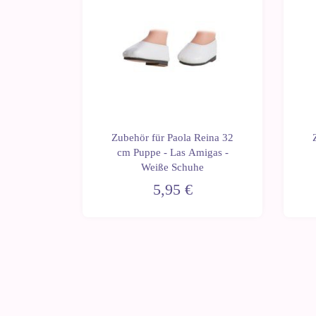
 Reina
Zubehör für Paola Reina 32
Amigas -
cm Puppe - Las Amigas -
en
Weiße Schuhe
5,95 €