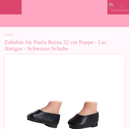
0
HOME
>
Zubehör für Paola Reina 32 cm Puppe - Las
Amigas - Schwarze Schuhe