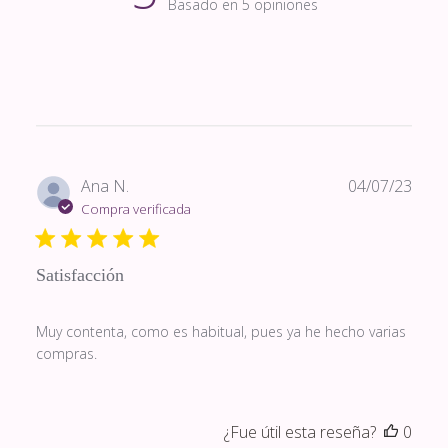
Basado en 5 opiniones
Fech
Ana N.
04/07/23
de
Compra verificada
publi
Satisfacción
Muy contenta, como es habitual, pues ya he hecho varias
compras.
¿Fue útil esta reseña?
0