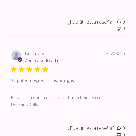
¿Fue útil esta reseña?
0
0
Fech
Beatriz R.
21/08/16
de
Compra verificada
publi
Zapatos negros - Las amigas
Encantada con la calidad de Paola Reina y con
DollsandDolls
¿Fue útil esta reseña?
0
0