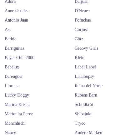
Adora
Berjuan
Anne Geddes
D'Nenes
Antonio Juan
Fofuchas
Así
Gorjuss
Barbie
Götz
Barriguitas
Groovy Girls
Bayer Chic 2000
Klein
Bebelux
Label Label
Berenguer
Lalaloopsy
Llorens
Reina del Norte
Lucky Doggy
Rubens Barn
Marina & Pau
Schildkröt
Mariquita Perez
Shibajuku
Monchhichi
Tryco
Nancy
Andere Marken