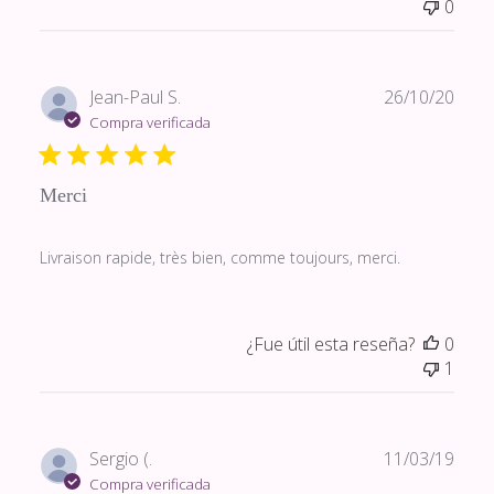
0
Fech
Jean-Paul S.
26/10/20
de
Compra verificada
publi
Merci
Livraison rapide, très bien, comme toujours, merci.
¿Fue útil esta reseña?
0
1
Fech
Sergio (.
11/03/19
de
Compra verificada