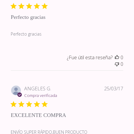
publi
Perfecto gracias
Perfecto gracias
¿Fue útil esta reseña?
0
0
Fech
ANGELES G.
25/03/17
de
Compra verificada
publi
EXCELENTE COMPRA
ENVÍO SUPER RÁPIDO,BUEN PRODUCTO