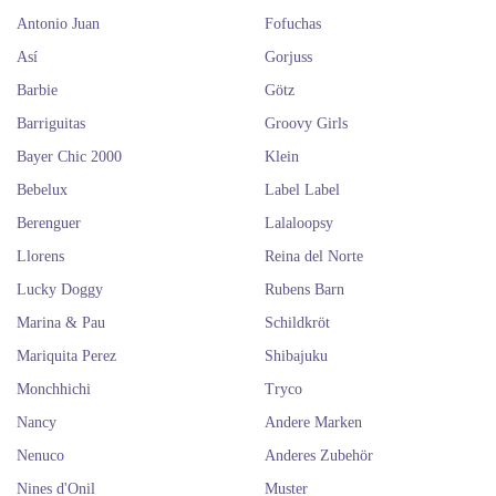
Antonio Juan
Fofuchas
Así
Gorjuss
Barbie
Götz
Barriguitas
Groovy Girls
Bayer Chic 2000
Klein
Bebelux
Label Label
Berenguer
Lalaloopsy
Llorens
Reina del Norte
Lucky Doggy
Rubens Barn
Marina & Pau
Schildkröt
Mariquita Perez
Shibajuku
Monchhichi
Tryco
Nancy
Andere Marken
Nenuco
Anderes Zubehör
Nines d'Onil
Muster