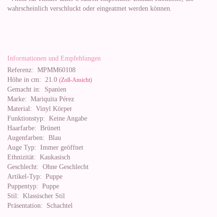
wahrscheinlich verschluckt oder eingeatmet werden können.
Informationen und Empfehlungen
Referenz:
MPMM60108
Höhe in cm:
21.0
(Zoll-Ansicht)
Gemacht in:
Spanien
Marke:
Mariquita Pérez
Material:
Vinyl Körper
Funktionstyp:
Keine Angabe
Haarfarbe:
Brünett
Augenfarben:
Blau
Auge Typ:
Immer geöffnet
Ethnizität:
Kaukasisch
Geschlecht:
Ohne Geschlecht
Artikel-Typ:
Puppe
Puppentyp:
Puppe
Stil:
Klassischer Stil
Präsentation:
Schachtel