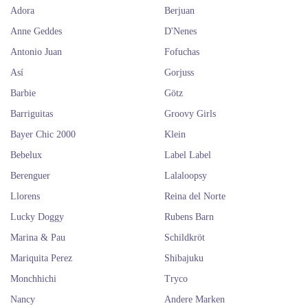
Adora
Berjuan
Anne Geddes
D'Nenes
Antonio Juan
Fofuchas
Así
Gorjuss
Barbie
Götz
Barriguitas
Groovy Girls
Bayer Chic 2000
Klein
Bebelux
Label Label
Berenguer
Lalaloopsy
Llorens
Reina del Norte
Lucky Doggy
Rubens Barn
Marina & Pau
Schildkröt
Mariquita Perez
Shibajuku
Monchhichi
Tryco
Nancy
Andere Marken