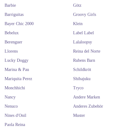
Barbie
Götz
Barriguitas
Groovy Girls
Bayer Chic 2000
Klein
Bebelux
Label Label
Berenguer
Lalaloopsy
Llorens
Reina del Norte
Lucky Doggy
Rubens Barn
Marina & Pau
Schildkröt
Mariquita Perez
Shibajuku
Monchhichi
Tryco
Nancy
Andere Marken
Nenuco
Anderes Zubehör
Nines d'Onil
Muster
Paola Reina