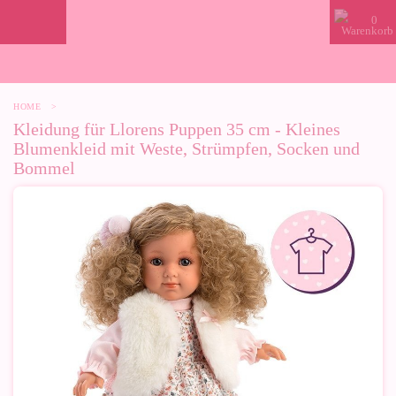
0
HOME
>
Kleidung für Llorens Puppen 35 cm - Kleines
Blumenkleid mit Weste, Strümpfen, Socken und
Bommel