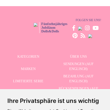
FOLGEN SIE UNS!
Fünfzehnjähriges
Jubiläum
Dolls&Dolls
KATEGORIEN
ÜBER UNS
SENDUNGEN (AUF
MARKEN
ENGLISCH)
BEZAHLUNG (AUF
LIMITIERTE SERIE
ENGLISCH)
RÜCKSENDUNGEN (AUF
ERWEITERTE SUCHE
ENGLISCH)
Ihre Privatsphäre ist uns wichtig
SCHLUSSVERKAUF
KONTAKT