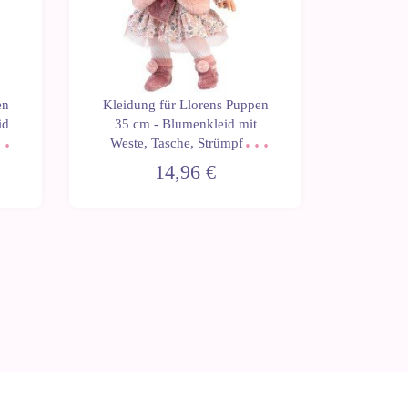
en
Kleidung für Llorens Puppen
Kleidun
id
35 cm - Blumenkleid mit
35 cm
en
Weste, Tasche, Strümpfen,
Jacke
Socken und Bommel
14,96 €