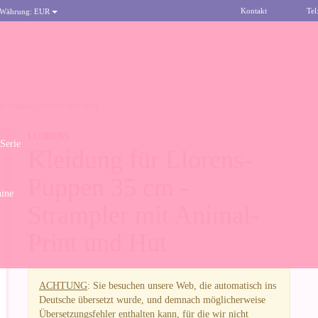
Kontakt
Tel
 Währung:
EUR
n
IT ANIMAL-PRINT UND HUT
LLORENS
 Serie
Kleidung für Llorens-
Puppen 35 cm -
ine
Strampler mit Animal-
Print und Hut
ACHTUNG
: Sie besuchen unsere Web, die automatisch ins
Deutsche übersetzt wurde, und demnach möglicherweise
Übersetzungsfehler enthalten kann, für die wir nicht