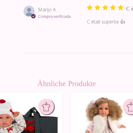
C é
Marijo A.
Compra verificada
C était superbe 👍
Ähnliche Produkte