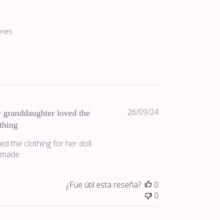
ones
Fecha
26/09/24
 granddaughter loved the
de
thing
publicación
 the clothing for her doll.
l made
¿Fue útil esta reseña?
0
0