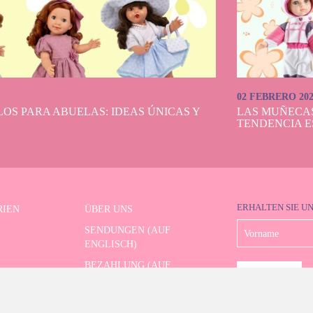
02 FEBRERO 20
OS PARA ABUELAS: IDEAS ÚNICAS Y
LAS MUÑECA
TENDENCIA E
ERHALTEN SIE U
RIEN
ÜBER UNS
SENDUNGEN (AUF
ENGLISCH)
BEZAHLUNG (AUF
RTE SERIE
ENGLISCH)
RÜCKSENDUNGEN (AUF