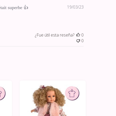
Fecha
19/03/23
tait superbe 👍
de
publicación
¿Fue útil esta reseña?
0
0