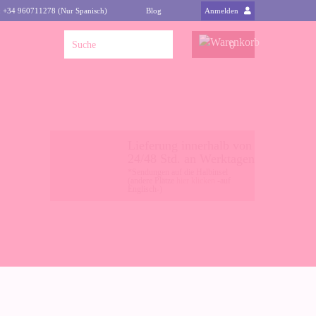
: +34 960711278 (Nur Spanisch)
Blog
Anmelden
0
Lieferung innerhalb von
24/48 Std. an Werktagen
*Sendungen auf die Halbinsel
(andere Plätze
hier klicken
-auf
Englisch-)