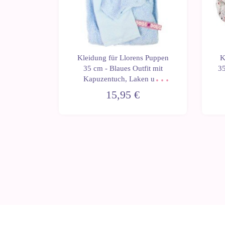
s Puppen
Kleidung für Llorens Puppen
K
 mit
35 cm - Blaues Outfit mit
35
ütze und
Kapuzentuch, Laken und
n
Windel
15,95 €