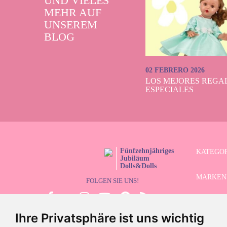
UND VIELES
MEHR AUF
UNSEREM
BLOG
02 FEBRERO 2026
LOS MEJORES REGAL
ESPECIALES
Fünfzehnjähriges
KATEGO
Jubiläum
Dolls&Dolls
MARKEN
FOLGEN SIE UNS!
LIMITIE
Ihre Privatsphäre ist uns wichtig