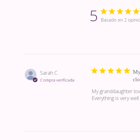
5
Basado en 2 opini
My
Sarah C.
clo
Compra verificada
My granddaughter loved
Everything is very wel