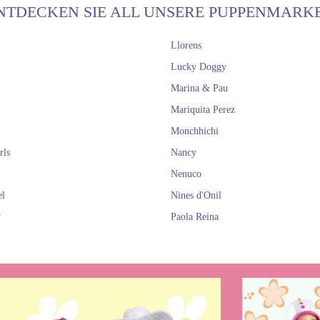
NTDECKEN SIE ALL UNSERE PUPPENMARK
Llorens
Lucky Doggy
Marina & Pau
Mariquita Perez
Monchhichi
rls
Nancy
Nenuco
el
Nines d'Onil
y
Paola Reina