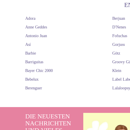
E
Adora
Berjuan
Anne Geddes
D'Nenes
Antonio Juan
Fofuchas
Así
Gorjuss
Barbie
Götz
Barriguitas
Groovy Gi
Bayer Chic 2000
Klein
Bebelux
Label Lab
Berenguer
Lalaloops
DIE NEUESTEN
NACHRICHTEN