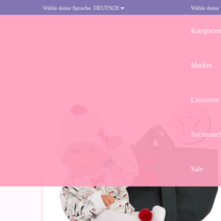
Wähle deine Sprache:
DEUTSCH
Wähle deine
Kategorie
Marken
HOME
>
KLEIDUNG FÜR LLORENS-PUPPEN 35 CM - STRAMPLER M
Limitierte
Suchmasch
Sale