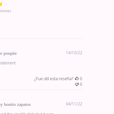
iniones
Fecha
14/10/22
ie poupée
de
apidement
publicación
¿Fue útil esta reseña?
0
0
Fecha
04/11/22
y bonito zapatos
de