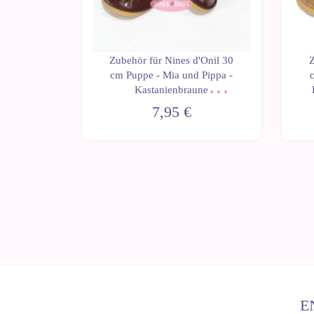
'Onil 30
Zubehör für Nines d'Onil 30
Z
Pippa -
cm Puppe - Mia und Pippa -
ürschuhe
Kastanienbraune
Schnürschuhe
7,95 €
E