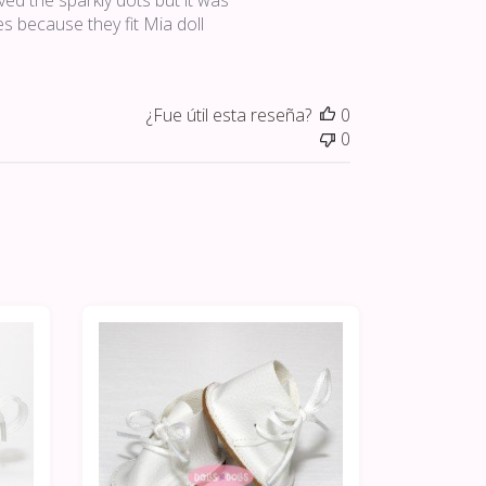
ved the sparkly dots but it was
publicación
es because they fit Mia doll
¿Fue útil esta reseña?
0
0