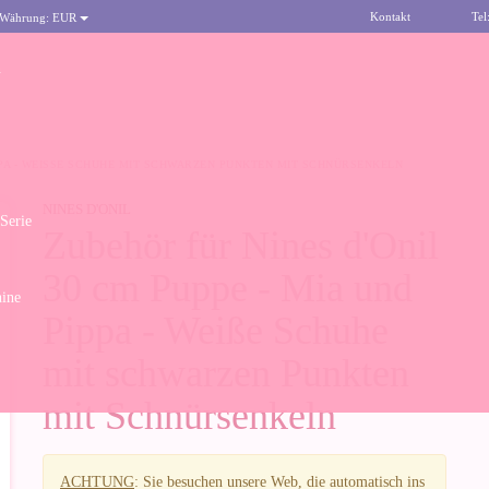
Kontakt
Tel
 Währung:
EUR
n
IPPA - WEISSE SCHUHE MIT SCHWARZEN PUNKTEN MIT SCHNÜRSENKELN
NINES D'ONIL
 Serie
Zubehör für Nines d'Onil
30 cm Puppe - Mia und
ine
Pippa - Weiße Schuhe
mit schwarzen Punkten
mit Schnürsenkeln
ACHTUNG
: Sie besuchen unsere Web, die automatisch ins