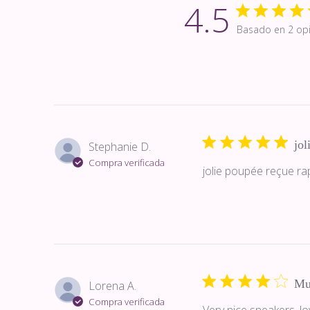
4.5
Basado en 2 op
jol
Stephanie D.
Compra verificada
jolie poupée reçue r
Mu
Lorena A.
Compra verificada