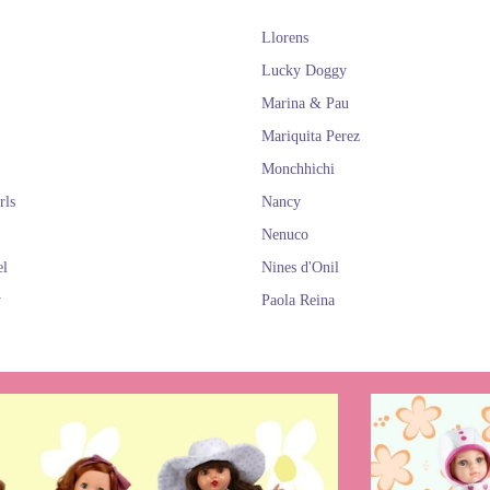
Llorens
Lucky Doggy
Marina & Pau
Mariquita Perez
Monchhichi
rls
Nancy
Nenuco
el
Nines d'Onil
y
Paola Reina