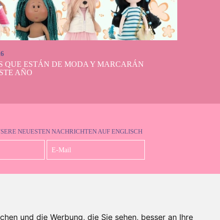
26
S QUE ESTÁN DE MODA Y MARCARÁN
STE AÑO
NSERE NEUESTEN NACHRICHTEN AUF ENGLISCH
Ich akzeptiere die Datenschutzbestimmungen
chen und die Werbung, die Sie sehen, besser an Ihre