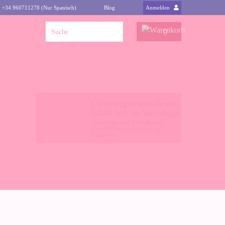
: +34 960711278 (Nur Spanisch)
Blog
Anmelden
0
Lieferung innerhalb von
24/48 Std. an Werktagen
*Sendungen auf die Halbinsel
(andere Plätze
hier klicken
-auf
Englisch-)