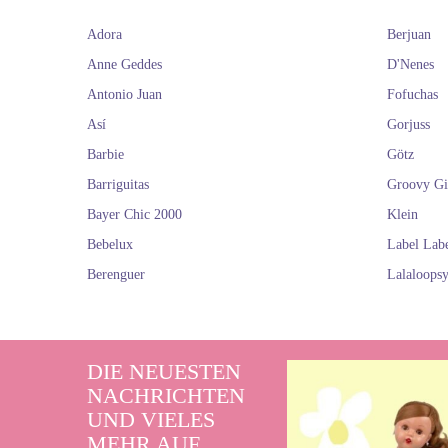
Adora
Berjuan
Anne Geddes
D'Nenes
Antonio Juan
Fofuchas
Así
Gorjuss
Barbie
Götz
Barriguitas
Groovy Gi
Bayer Chic 2000
Klein
Bebelux
Label Lab
Berenguer
Lalaloops
DIE NEUESTEN
NACHRICHTEN
UND VIELES
MEHR AUF