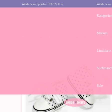
Wähle deine Sprache:
DEUTSCH
Wähle deine
Kategorie
Marken
HOME
>
ZUBEHÖR FÜR NINES D'ONIL 30 CM PUPPE - MIA UND P
Limitierte
Suchmasch
Sale