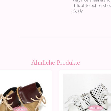
Very nice sneakers, lo
difficult to put on sho
tightly.
Ähnliche Produkte