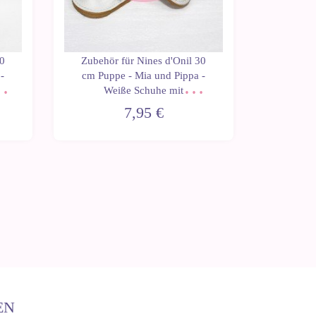
30
Zubehör für Nines d'Onil 30
Kleidu
-
cm Puppe - Mia und Pippa -
Puppen 
en
Weiße Schuhe mit
n
Schnürsenkeln
7,95 €
EN