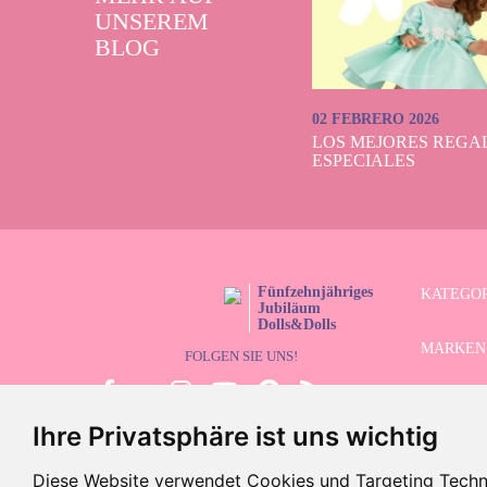
UNSEREM
BLOG
02 FEBRERO 2026
LOS MEJORES REGAL
ESPECIALES
Fünfzehnjähriges
KATEGO
Jubiläum
Dolls&Dolls
MARKEN
FOLGEN SIE UNS!
LIMITIE
Ihre Privatsphäre ist uns wichtig
ERWEITE
Diese Website verwendet Cookies und Targeting Technol