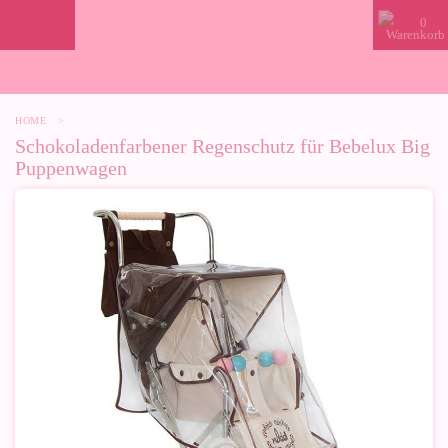
0
HOME
>
Schokoladenfarbener Regenschutz für Bebelux Big
Puppenwagen