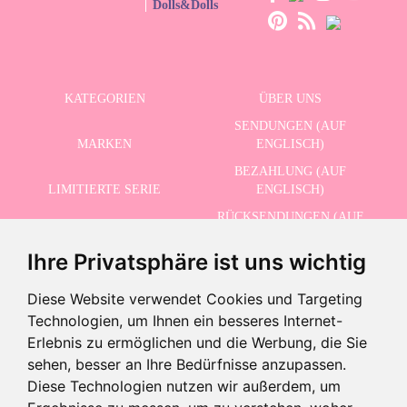
Dolls&Dolls
KATEGORIEN
ÜBER UNS
SENDUNGEN (AUF
MARKEN
ENGLISCH)
BEZAHLUNG (AUF
LIMITIERTE SERIE
ENGLISCH)
RÜCKSENDUNGEN (AUF
ERWEITERTE SUCHE
ENGLISCH)
Ihre Privatsphäre ist uns wichtig
SCHLUSSVERKAUF
KONTAKT
Diese Website verwendet Cookies und Targeting
Technologien, um Ihnen ein besseres Internet-
ERHALTEN SIE UNSERE NEUESTEN NACHRICHTEN AUF ENGLISCH
Erlebnis zu ermöglichen und die Werbung, die Sie
sehen, besser an Ihre Bedürfnisse anzupassen.
Diese Technologien nutzen wir außerdem, um