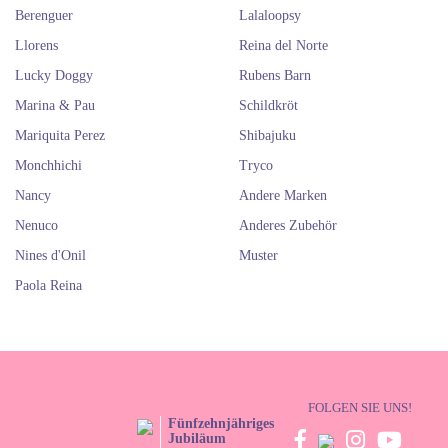
Berenguer
Lalaloopsy
Llorens
Reina del Norte
Lucky Doggy
Rubens Barn
Marina & Pau
Schildkröt
Mariquita Perez
Shibajuku
Monchhichi
Tryco
Nancy
Andere Marken
Nenuco
Anderes Zubehör
Nines d'Onil
Muster
Paola Reina
FOLGEN SIE UNS!
Fünfzehnjähriges
Jubiläum