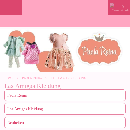
0
HOME
>
PAOLA REINA
>
LAS AMIGAS KLEIDUNG
Las Amigas Kleidung