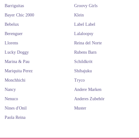
dürfen Sie die Accessoires von
Götz
und die von
Llorens
nicht verpassen.
Barriguitas
Groovy Girls
Sie werden die Puppen und das Zubehör lieben!
Bayer Chic 2000
Kleider und Accessoires von Las
Klein
Bebelux
Label Label
Amigas online kaufen. Kleider
Berenguer
Lalaloopsy
und Accessoires von Las Amigas
Llorens
Reina del Norte
von Paola Reina.
Lucky Doggy
Rubens Barn
Marina & Pau
Schildkröt
Mariquita Perez
Shibajuku
Monchhichi
Tryco
Nancy
Andere Marken
Nenuco
Anderes Zubehör
Nines d'Onil
Muster
Paola Reina