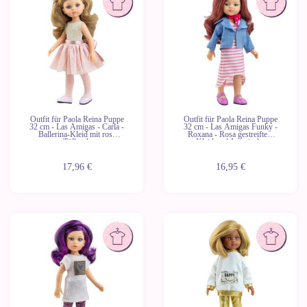
Outfit für Paola Reina Puppe
Outfit für Paola Reina Puppe
32 cm - Las Amigas - Carla -
32 cm - Las Amigas Funky -
Ballerina-Kleid mit rosa
Roxana - Rosa gestreiftem
Tüllrock
Kleid und Jeansjacke
17,96 €
16,95 €