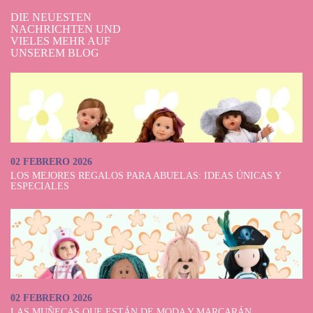
DIE NEUESTEN
NACHRICHTEN UND
VIELES MEHR AUF
UNSEREM BLOG
02 FEBRERO 2026
LOS MEJORES REGALOS PARA ABUELAS: IDEAS ÚNICAS Y
ESPECIALES
02 FEBRERO 2026
LAS MUÑECAS QUE ESTÁN DE MODA Y MARCARÁN