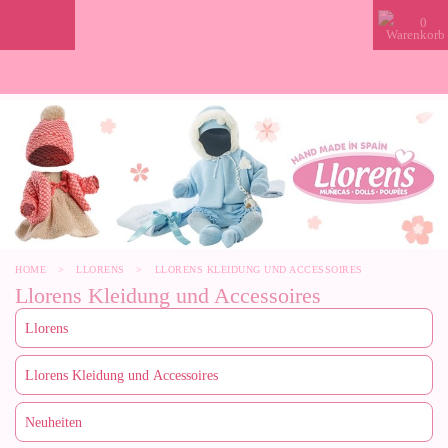
0
HOME
>
LLORENS
>
LLORENS KLEIDUNG UND ACCESSOIRES
Llorens Kleidung und Accessoires