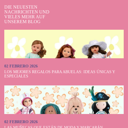
DIE NEUESTEN
NACHRICHTEN UND
VIELES MEHR AUF
UNSEREM BLOG
02 FEBRERO 2026
LOS MEJORES REGALOS PARA ABUELAS: IDEAS ÚNICAS Y
ESPECIALES
02 FEBRERO 2026
LAS MUÑECAS QUE ESTÁN DE MODA Y MARCARÁN