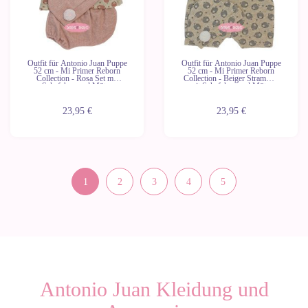
Outfit für Antonio Juan Puppe
Outfit für Antonio Juan Puppe
52 cm - Mi Primer Reborn
52 cm - Mi Primer Reborn
Collection - Rosa Set mit
Collection - Beiger Strampler
Schafchen und Mütze
mit Schafchen und Mütze
23,95 €
23,95 €
1
2
3
4
5
Antonio Juan Kleidung und