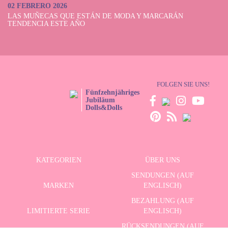
02 FEBRERO 2026
LAS MUÑECAS QUE ESTÁN DE MODA Y MARCARÁN
TENDENCIA ESTE AÑO
FOLGEN SIE UNS!
Fünfzehnjähriges
Jubiläum
Dolls&Dolls
KATEGORIEN
ÜBER UNS
SENDUNGEN (AUF
MARKEN
ENGLISCH)
BEZAHLUNG (AUF
LIMITIERTE SERIE
ENGLISCH)
RÜCKSENDUNGEN (AUF