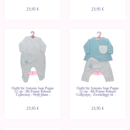
23,95 €
23,95 €
Neu
Neu
Outfit für Antonio Juan Puppe
Outfit für Antonio Juan Puppe
52 cm - Mi Primer Reborn
52 cm - Mi Primer Reborn
Collection - Weiß-blauer
Collection - Zweiteiliger blauer
Strampler mit Mütze
Schlafanzug mit Mütze
23,95 €
23,95 €