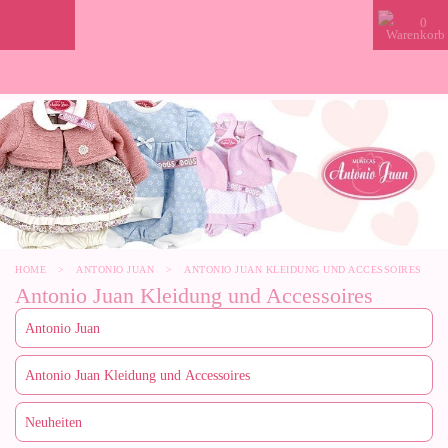
0
HOME
>
ANTONIO JUAN
>
ANTONIO JUAN KLEIDUNG UND ACCESSOIRES
Antonio Juan Kleidung und Accessoires