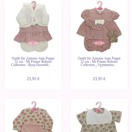
Neu
Neu
Outfit für Antonio Juan Puppe
Outfit für Antonio Juan Puppe
52 cm - Mi Primer Reborn
52 cm - Mi Primer Reborn
Collection - Rosa Ensemble mit
Collection - Symmetrische
Jacke
Outfit
23,95 €
23,95 €
Neu
Neu