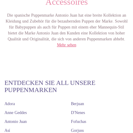
Accessoires
Die spanische Puppenmarke Antonio Juan hat eine breite Kollektion an
Kleidung und Zubehör für die bezaubernden Puppen der Marke. Sowohl
für Babypuppen als auch für Puppen mit einem eher Mannequin-Stil
bietet die Marke Antonio Juan den Kunden eine Kollektion von hoher
Qualität und Originalität, die sich von anderen Puppenmarken abhebt.
Mehr sehen
Die Kleidung und das Zubehör von Antonio Juan sind in der ganzen Welt
für ihre Feinheit und Originalität im Design bekannt. Sie ist für die
Puppen seiner Kollektion entworfen und besteht aus verschiedenen
Stücken wie Fröschen, Kleidern, Hüten und Jacken, die niemanden
gleichgültig lassen.
ENTDECKEN SIE ALL UNSERE
Antonio Juan hat Kleidung und Accessoires für alle Arten von Puppen, in
PUPPENMARKEN
den Größen von 20 bis 60 cm. Sie unterscheiden auch zwischen
Babypuppen und Schaufensterpuppen in den verschiedenen Größen, die
Adora
Berjuan
sie haben.
Anne Geddes
D'Nenes
Das Team von qualifizierten Designern, das Antonio Juan hat, lässt sich
Antonio Juan
Fofuchas
von Designs inspirieren, die wir in echter Babykleidung sehen können,
und kreiert moderne Muster mit eleganten Stoffen und Pastellfarben, die
Así
Gorjuss