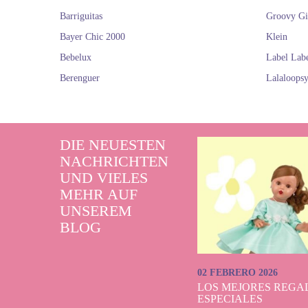
Barriguitas
Groovy Gi
Bayer Chic 2000
Klein
Bebelux
Label Lab
Berenguer
Lalaloops
DIE NEUESTEN
NACHRICHTEN
UND VIELES
MEHR AUF
UNSEREM
BLOG
02 FEBRERO 2026
LOS MEJORES REGAL
ESPECIALES