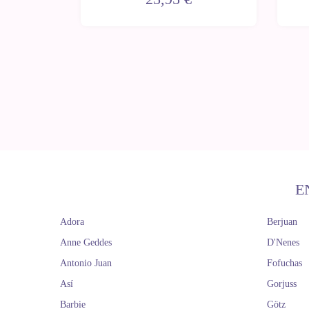
E
Adora
Berjuan
Anne Geddes
D'Nenes
Antonio Juan
Fofuchas
Así
Gorjuss
Barbie
Götz