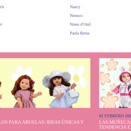
rls
Nancy
Nenuco
el
Nines d'Onil
y
Paola Reina
02 FEBRERO 20
OS PARA ABUELAS: IDEAS ÚNICAS Y
LAS MUÑECA
TENDENCIA E