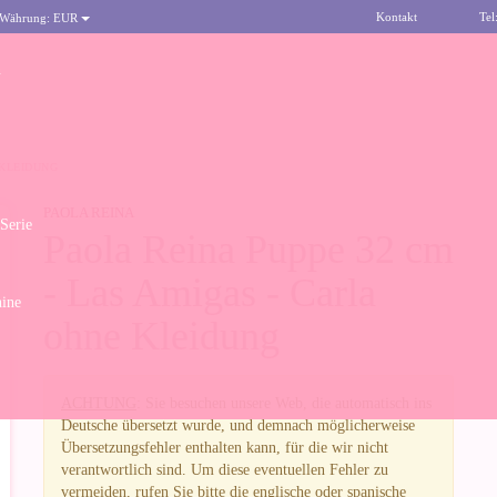
Kontakt
Tel
 Währung:
EUR
n
 KLEIDUNG
PAOLA REINA
 Serie
Paola Reina Puppe 32 cm
- Las Amigas - Carla
ine
ohne Kleidung
ACHTUNG
: Sie besuchen unsere Web, die automatisch ins
Deutsche übersetzt wurde, und demnach möglicherweise
Übersetzungsfehler enthalten kann, für die wir nicht
verantwortlich sind. Um diese eventuellen Fehler zu
vermeiden, rufen Sie bitte die englische oder spanische