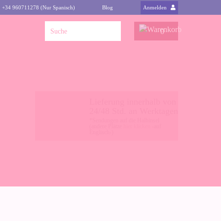
: +34 960711278 (Nur Spanisch)
Blog
Anmelden
0
Lieferung innerhalb von
24/48 Std. an Werktagen
*Sendungen auf die Halbinsel
(andere Plätze
hier klicken
-auf
Englisch-)