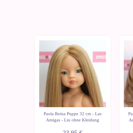
 cm - Las
Paola Reina Puppe 32 cm - Las
Pa
 ohne
Amigas - Liu ohne Kleidung
Am
23,95 €