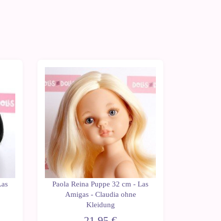
Las
Paola Reina Puppe 32 cm - Las
Paola Re
Amigas - Claudia ohne
Amigas -
Kleidung
21,95 €