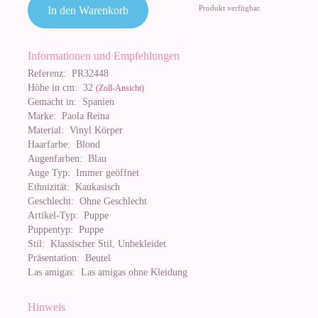
Produkt verfügbar.
In den Warenkorb
Informationen und Empfehlungen
Referenz:
PR32448
Höhe in cm:
32
(Zoll-Ansicht)
Gemacht in:
Spanien
Marke:
Paola Reina
Material:
Vinyl Körper
Haarfarbe:
Blond
Augenfarben:
Blau
Auge Typ:
Immer geöffnet
Ethnizität:
Kaukasisch
Geschlecht:
Ohne Geschlecht
Artikel-Typ:
Puppe
Puppentyp:
Puppe
Stil:
Klassischer Stil, Unbekleidet
Präsentation:
Beutel
Las amigas:
Las amigas ohne Kleidung
Hinweis