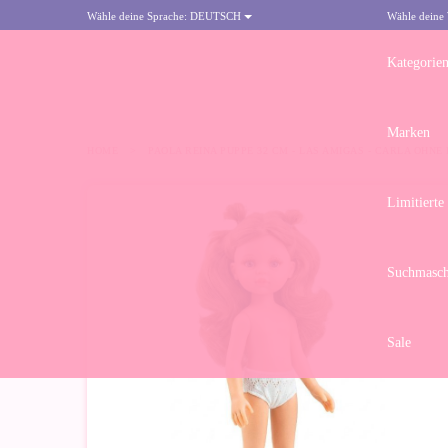
Wähle deine Sprache:
DEUTSCH
Wähle deine
Kategorie
Marken
HOME
>
PAOLA REINA PUPPE 32 CM - LAS AMIGAS - CARLA OHNE
Limitierte
Suchmasch
Sale