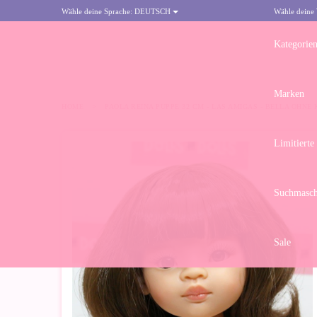
Wähle deine Sprache:
DEUTSCH
Wähle deine
Kategorie
Marken
HOME
>
PAOLA REINA PUPPE 32 CM - LAS AMIGAS - BELLA OHNE
Limitierte
Suchmasch
Sale