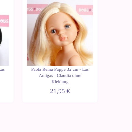
Las
Paola Reina Puppe 32 cm - Las
Paola Re
Amigas - Claudia ohne
Amigas -
Kleidung
21,95 €