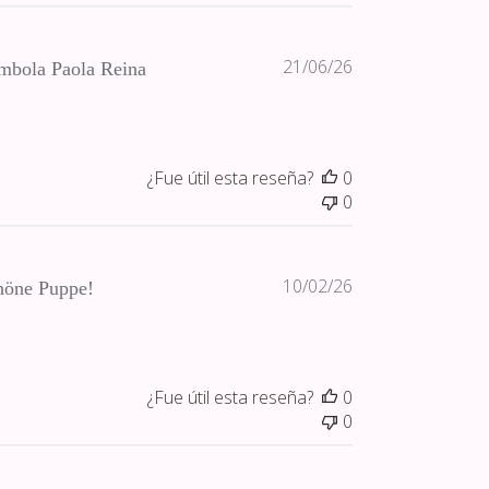
Fecha
21/06/26
mbola Paola Reina
de
publicación
¿Fue útil esta reseña?
0
0
Fecha
10/02/26
höne Puppe!
de
publicación
¿Fue útil esta reseña?
0
0