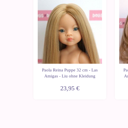
 cm - Las
Paola Reina Puppe 32 cm - Las
Pa
 ohne
Amigas - Liu ohne Kleidung
Am
23,95 €