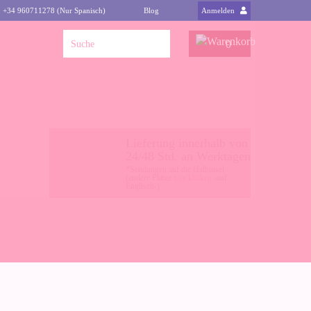
: +34 960711278 (Nur Spanisch)
Blog
Anmelden
0
Lieferung innerhalb von
24/48 Std. an Werktagen
*Sendungen auf die Halbinsel
(andere Plätze
hier klicken
-auf
Englisch-)