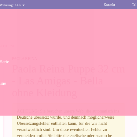
Kontakt
Tel
 Währung:
EUR
n
 KLEIDUNG
PAOLA REINA
 Serie
Paola Reina Puppe 32 cm
- Las Amigas - Bella
ine
ohne Kleidung
ACHTUNG
: Sie besuchen unsere Web, die automatisch ins
Deutsche übersetzt wurde, und demnach möglicherweise
Übersetzungsfehler enthalten kann, für die wir nicht
verantwortlich sind. Um diese eventuellen Fehler zu
vermeiden, rufen Sie bitte die englische oder spanische