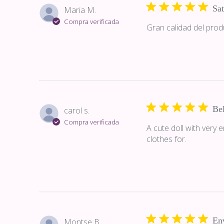
Sat
Maria M.
Compra verificada
Gran calidad del prod
Bel
carol s.
Compra verificada
A cute doll with very 
clothes for.
Env
Montse B.