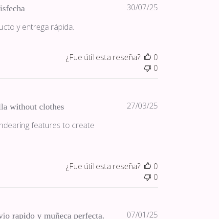
Fecha
30/07/25
isfecha
de
ucto y entrega rápida.
publicación
¿Fue útil esta reseña?
0
0
Fecha
27/03/25
la without clothes
de
endearing features to create
publicación
¿Fue útil esta reseña?
0
0
Fecha
07/01/25
io rapido y muñeca perfecta.