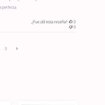
de
 perfecta.
publicación
¿Fue útil esta reseña?
0
0
3