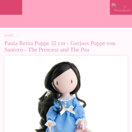
0
HOME
>
Paola Reina Puppe 32 cm - Gorjuss Puppe von
Santoro - The Princess and The Pea