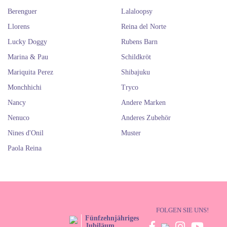
Berenguer
Lalaloopsy
Llorens
Reina del Norte
Lucky Doggy
Rubens Barn
Marina & Pau
Schildkröt
Mariquita Perez
Shibajuku
Monchhichi
Tryco
Nancy
Andere Marken
Nenuco
Anderes Zubehör
Nines d'Onil
Muster
Paola Reina
FOLGEN SIE UNS!
Fünfzehnjähriges
Jubiläum