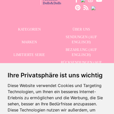
Dolls&Dolls
KATEGORIEN
ÜBER UNS
SENDUNGEN (AUF
MARKEN
ENGLISCH)
BEZAHLUNG (AUF
LIMITIERTE SERIE
ENGLISCH)
RÜCKSENDUNGEN (AUF
ERWEITERTE SUCHE
ENGLISCH)
Ihre Privatsphäre ist uns wichtig
SCHLUSSVERKAUF
KONTAKT
Diese Website verwendet Cookies und Targeting
Technologien, um Ihnen ein besseres Internet-
ERHALTEN SIE UNSERE NEUESTEN NACHRICHTEN AUF ENGLISCH
Erlebnis zu ermöglichen und die Werbung, die Sie
sehen, besser an Ihre Bedürfnisse anzupassen.
Diese Technologien nutzen wir außerdem, um