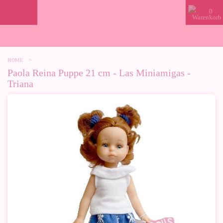
0
HOME
>
Paola Reina Puppe 21 cm - Las Miniamigas -
Triana