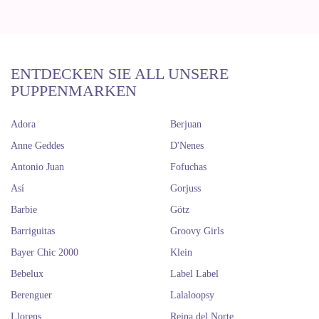
ENTDECKEN SIE ALL UNSERE
PUPPENMARKEN
Adora
Berjuan
Anne Geddes
D'Nenes
Antonio Juan
Fofuchas
Así
Gorjuss
Barbie
Götz
Barriguitas
Groovy Girls
Bayer Chic 2000
Klein
Bebelux
Label Label
Berenguer
Lalaloopsy
Llorens
Reina del Norte