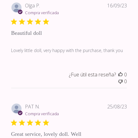
Fech
Olga P.
16/09/23
de
Compra verificada
publi
Beautiful doll
Lovely little doll, very happy with the purchase, thank you
¿Fue útil esta reseña?
0
0
Fech
PAT N.
25/08/23
de
Compra verificada
publi
Great service, lovely doll. Well