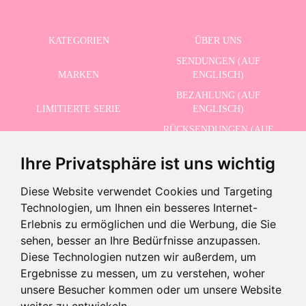
KATEGORIEN
ÜBER UNS
SENDUNGEN (AUF
MARKEN
ENGLISCH)
BEZAHLUNG (AUF
LIMITIERTE SERIE
ENGLISCH)
RÜCKSENDUNGEN (AUF
ERWEITERTE SUCHE
ENGLISCH)
Ihre Privatsphäre ist uns wichtig
SCHLUSSVERKAUF
KONTAKT
Diese Website verwendet Cookies und Targeting
Technologien, um Ihnen ein besseres Internet-
ERHALTEN SIE UNSERE NEUESTEN NACHRICHTEN AUF ENGLISCH
Erlebnis zu ermöglichen und die Werbung, die Sie
sehen, besser an Ihre Bedürfnisse anzupassen.
Diese Technologien nutzen wir außerdem, um
Ergebnisse zu messen, um zu verstehen, woher
Letzte Geräte!
Ich akzeptiere die Datenschutzbestimmungen
unsere Besucher kommen oder um unsere Website