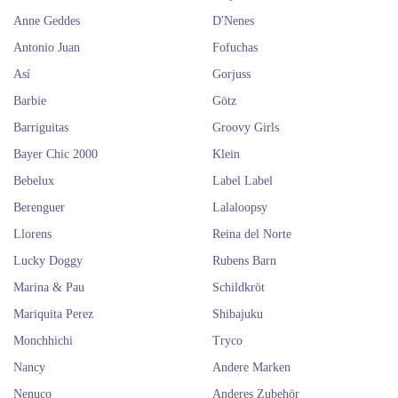
Anne Geddes
D'Nenes
Antonio Juan
Fofuchas
Así
Gorjuss
Barbie
Götz
Barriguitas
Groovy Girls
Bayer Chic 2000
Klein
Bebelux
Label Label
Berenguer
Lalaloopsy
Llorens
Reina del Norte
Lucky Doggy
Rubens Barn
Marina & Pau
Schildkröt
Mariquita Perez
Shibajuku
Monchhichi
Tryco
Nancy
Andere Marken
Nenuco
Anderes Zubehör