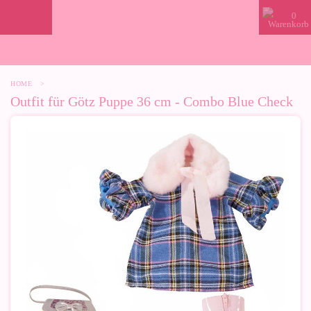
0
HOME
>
Outfit für Götz Puppe 36 cm - Combo Blue Check