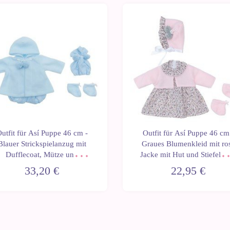
utfit für Así Puppe 46 cm -
Outfit für Así Puppe 46 cm
Blauer Strickspielanzug mit
Graues Blumenkleid mit ro
Dufflecoat, Mütze und
Jacke mit Hut und Stiefelett
Stiefeletten für Leo
für Leo
33,20 €
22,95 €