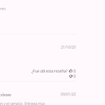
ones
Fecha
21/10/20
de
publicación
¿Fue útil esta reseña?
0
0
Fecha
09/01/20
celente
de
n y el servicio. Entrega muy
publicación