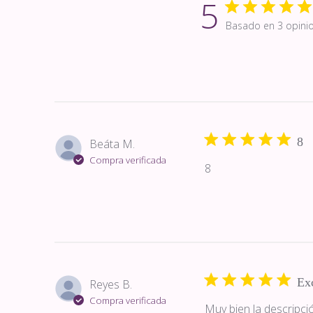
5
Basado en 3 opini
8
Beáta M.
Compra verificada
8
Ex
Reyes B.
Compra verificada
Muy bien la descripció