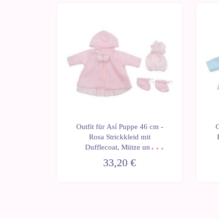
 Puppe 43
Outfit für Así Puppe 46 cm -
O
ickjacke
Rosa Strickkleid mit
Leo und
Dufflecoat, Mütze und
uppen
Stiefeletten für Leo
33,20 €