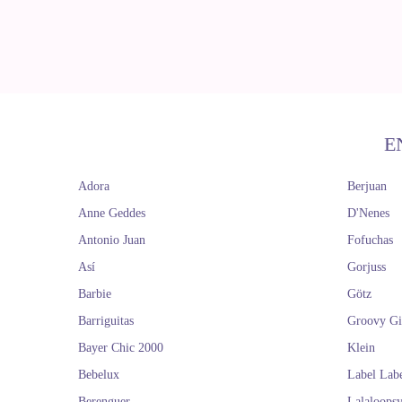
E
Adora
Berjuan
Anne Geddes
D'Nenes
Antonio Juan
Fofuchas
Así
Gorjuss
Barbie
Götz
Barriguitas
Groovy Gi
Bayer Chic 2000
Klein
Bebelux
Label Lab
Berenguer
Lalaloops