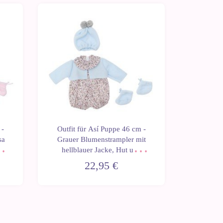
 -
Outfit für Así Puppe 46 cm -
Outfit 
sa
Grauer Blumenstrampler mit
Rosa St
en
hellblauer Jacke, Hut und
Mütze 
Stiefeletten für Leo
22,95 €