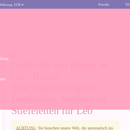
Kontakt
Tel
 Währung:
EUR
n
NZUG MIT DUFFLECOAT, MÜTZE UND STIEFELETTEN FÜR LEO
ASÍ
 Serie
Outfit für Así Puppe 46
cm - Blauer
ine
Strickspielanzug mit
Dufflecoat, Mütze und
Stiefeletten für Leo
ACHTUNG
: Sie besuchen unsere Web, die automatisch ins