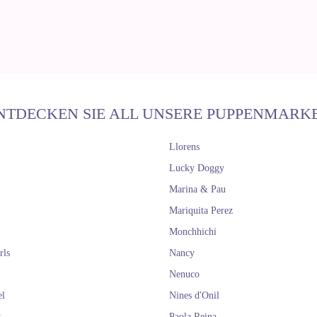
NTDECKEN SIE ALL UNSERE PUPPENMARK
Llorens
Lucky Doggy
Marina & Pau
Mariquita Perez
Monchhichi
rls
Nancy
Nenuco
el
Nines d'Onil
y
Paola Reina