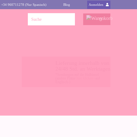
: +34 960711278 (Nur Spanisch)
Blog
Anmelden
0
Lieferung innerhalb von
24/48 Std. an Werktagen
*Sendungen auf die Halbinsel
(andere Plätze
hier klicken
-auf
Englisch-)