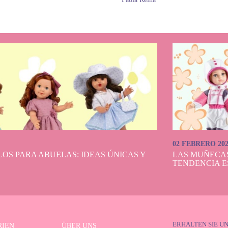
02 FEBRERO 20
OS PARA ABUELAS: IDEAS ÚNICAS Y
LAS MUÑECA
TENDENCIA E
ERHALTEN SIE U
RIEN
ÜBER UNS