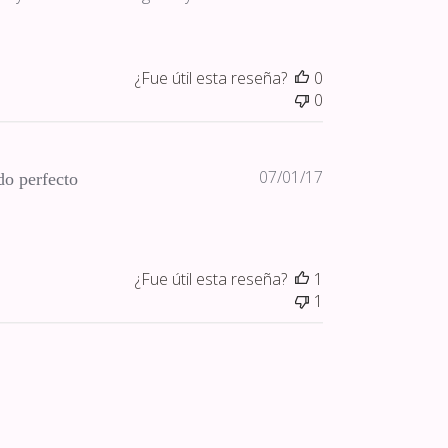
¿Fue útil esta reseña?
0
0
Fecha
07/01/17
o perfecto
de
publicación
¿Fue útil esta reseña?
1
1