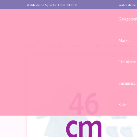
Wähle deine Sprache:
DEUTSCH
Wähle deine
Kategorie
Marken
HOME
>
OUTFIT FÜR ASÍ PUPPE 46 CM - BLAUER STRICKSPIELA
Limitierte
Suchmasch
Sale