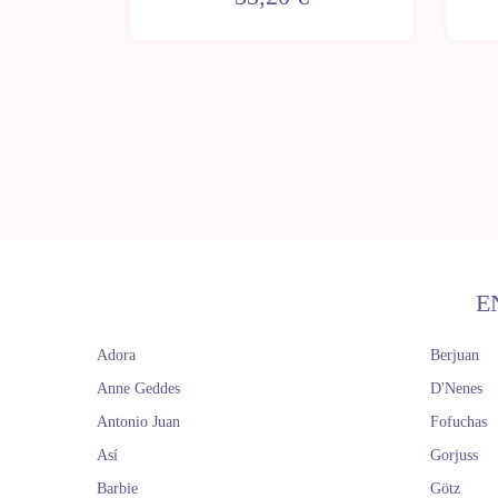
E
Adora
Berjuan
Anne Geddes
D'Nenes
Antonio Juan
Fofuchas
Así
Gorjuss
Barbie
Götz