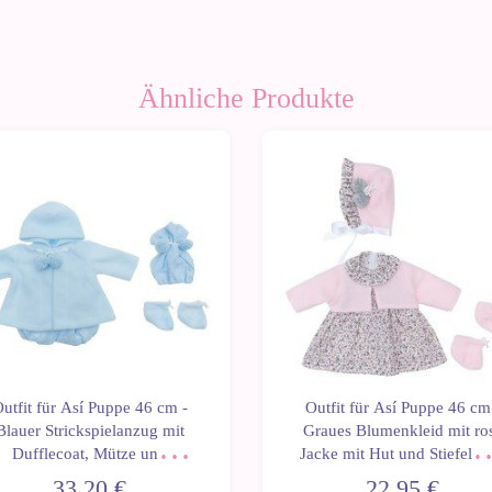
Ähnliche Produkte
utfit für Así Puppe 46 cm -
Outfit für Así Puppe 46 cm
Blauer Strickspielanzug mit
Graues Blumenkleid mit ro
Dufflecoat, Mütze und
Jacke mit Hut und Stiefelett
Stiefeletten für Leo
für Leo
33,20 €
22,95 €