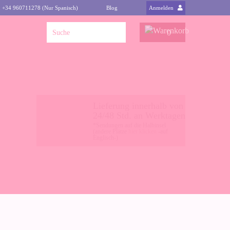
: +34 960711278 (Nur Spanisch)
Blog
Anmelden
0
Lieferung innerhalb von
24/48 Std. an Werktagen
*Sendungen auf die Halbinsel
(andere Plätze
hier klicken
-auf
Englisch-)