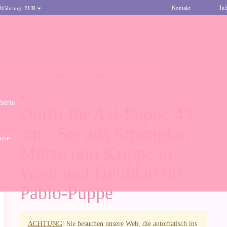
Kontakt
Tel
 Währung:
EUR
n
ÜTZE UND KRIPPE IN WEISS UND HELLBLAU FÜR PABLO-PUPPE
ASÍ
 Serie
Outfit für Así-Puppe 43
cm - Set aus Strampler,
ine
Mütze und Krippe in
Weiß und Hellblau für
Pablo-Puppe
ACHTUNG
: Sie besuchen unsere Web, die automatisch ins