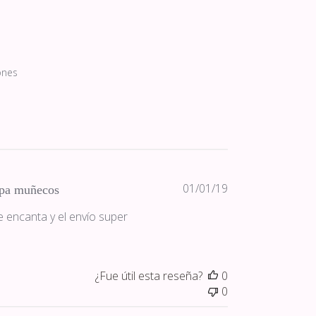
ones
Fecha
01/01/19
pa muñecos
de
 encanta y el envío super
publicación
¿Fue útil esta reseña?
0
0