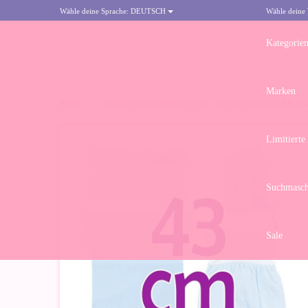
Wähle deine Sprache:
DEUTSCH
Wähle deine
Kategorie
Marken
HOME
>
OUTFIT FÜR ASÍ-PUPPE 43 CM - SET AUS STRAMPLER, M
Limitierte
Suchmasch
Sale