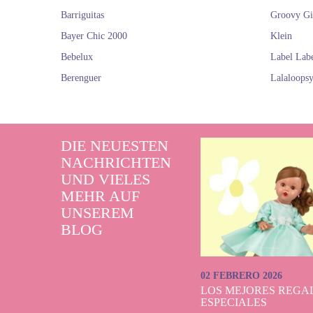
Barriguitas
Groovy Gi
Bayer Chic 2000
Klein
Bebelux
Label Lab
Berenguer
Lalaloops
DIE NEUESTEN
NACHRICHTEN
UND VIELES
MEHR AUF
UNSEREM
BLOG
02 FEBRERO 2026
LOS MEJORES REGAL
ESPECIALES