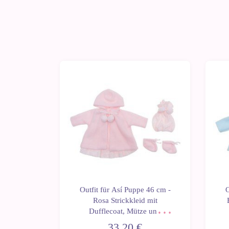
 Puppe 43
Outfit für Así Puppe 46 cm -
O
ickjacke
Rosa Strickkleid mit
Leo und
Dufflecoat, Mütze und
uppen
Stiefeletten für Leo
33,20 €