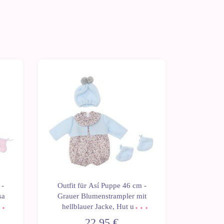
 -
Outfit für Así Puppe 46 cm -
Outfit 
sa
Grauer Blumenstrampler mit
Rosa St
en
hellblauer Jacke, Hut und
Mütze 
Stiefeletten für Leo
22,95 €