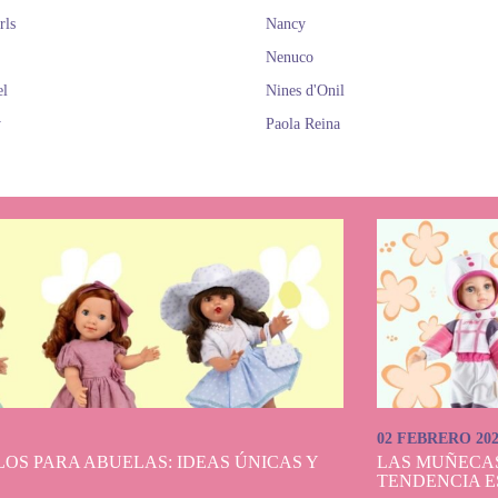
rls
Nancy
Nenuco
el
Nines d'Onil
y
Paola Reina
02 FEBRERO 20
OS PARA ABUELAS: IDEAS ÚNICAS Y
LAS MUÑECA
TENDENCIA E