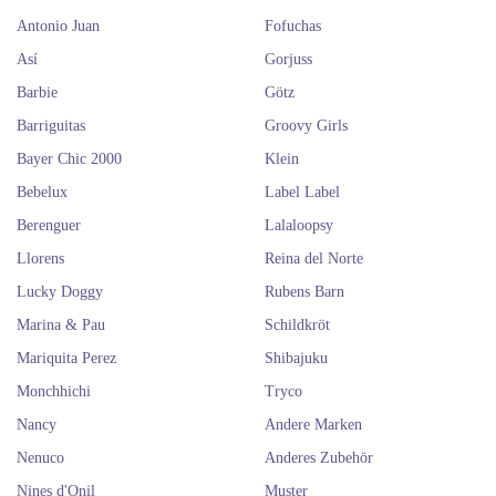
Antonio Juan
Fofuchas
Así
Gorjuss
Barbie
Götz
Barriguitas
Groovy Girls
Bayer Chic 2000
Klein
Bebelux
Label Label
Berenguer
Lalaloopsy
Llorens
Reina del Norte
Lucky Doggy
Rubens Barn
Marina & Pau
Schildkröt
Mariquita Perez
Shibajuku
Monchhichi
Tryco
Nancy
Andere Marken
Nenuco
Anderes Zubehör
Nines d'Onil
Muster