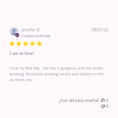
Fech
Jennifer B.
08/07/26
de
Compra verificada
publi
I am in love!
I love my little Mia… her hair is gorgeous and she smells
amazing. Absolutely amazing service and delivery to the
uk, thank you
¿Fue útil esta reseña?
0
0