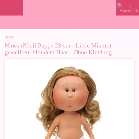
0
HOME
>
Nines d'Onil Puppe 23 cm - Little Mia mit
gewelltem blondem Haar - Ohne Kleidung