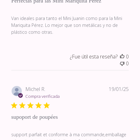
Perfectas para las Mini Mariquita Pérez
Van ideales para tanto el Mini Juanin como para la Mini
Mariquita Pérez. Lo mejor que son metálicas y no de
plástico como otras.
¿Fue útil esta reseña?
0
0
Fech
Michel R.
19/01/25
de
Compra verificada
publi
supoport de poupées
support parfait et conforme à ma commande,emballage