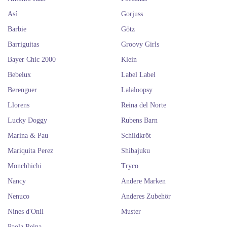
Así
Gorjuss
Barbie
Götz
Barriguitas
Groovy Girls
Bayer Chic 2000
Klein
Bebelux
Label Label
Berenguer
Lalaloopsy
Llorens
Reina del Norte
Lucky Doggy
Rubens Barn
Marina & Pau
Schildkröt
Mariquita Perez
Shibajuku
Monchhichi
Tryco
Nancy
Andere Marken
Nenuco
Anderes Zubehör
Nines d'Onil
Muster
Paola Reina