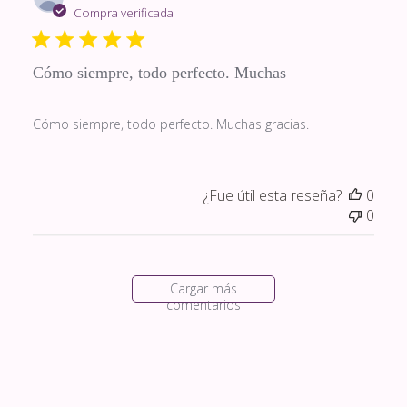
de
Compra verificada
publi
Cómo siempre, todo perfecto. Muchas
Cómo siempre, todo perfecto. Muchas gracias.
¿Fue útil esta reseña?
0
0
Cargar más
comentarios