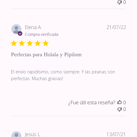
0
Fech
Elena A.
21/07/22
de
Compra verificada
publi
Perfectas para Holala y Pipilom
El envío rapidísimo, como siempre. Y las peanas son
perfectas. Muchas gracias!
¿Fue útil esta reseña?
0
0
Fech
Jesús L.
13/07/21