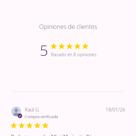
Opiniones de clientes
5
Basado en 8 opiniones
Fech
Raúl G.
18/01/26
de
Compra verificada
publi