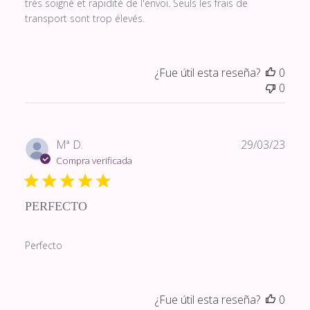
très soigné et rapidité de l'envoi. Seuls les frais de
transport sont trop élevés.
¿Fue útil esta reseña?
0
0
Fech
Mª D.
29/03/23
de
Compra verificada
publi
PERFECTO
Perfecto
¿Fue útil esta reseña?
0