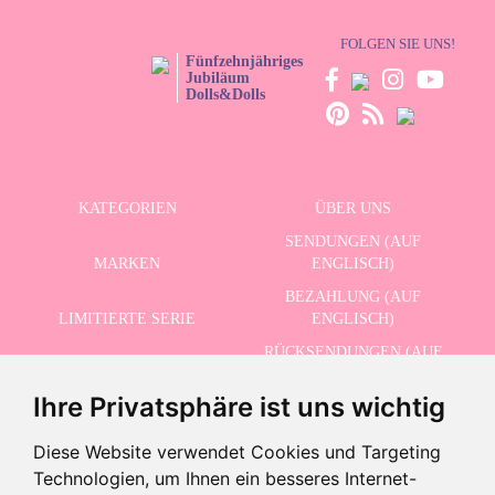
FOLGEN SIE UNS!
Fünfzehnjähriges
Jubiläum
Dolls&Dolls
KATEGORIEN
ÜBER UNS
SENDUNGEN (AUF
MARKEN
ENGLISCH)
BEZAHLUNG (AUF
LIMITIERTE SERIE
ENGLISCH)
RÜCKSENDUNGEN (AUF
ERWEITERTE SUCHE
ENGLISCH)
Ihre Privatsphäre ist uns wichtig
SCHLUSSVERKAUF
KONTAKT
Diese Website verwendet Cookies und Targeting
Technologien, um Ihnen ein besseres Internet-
ERHALTEN SIE UNSERE NEUESTEN NACHRICHTEN AUF ENGLISCH