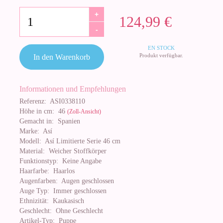
+
124,99 €
-
EN STOCK
Produkt verfügbar.
In den Warenkorb
Informationen und Empfehlungen
Referenz:
ASI0338110
Höhe in cm:
46
(Zoll-Ansicht)
Gemacht in:
Spanien
Marke:
Así
Modell:
Así Limitierte Serie 46 cm
Material:
Weicher Stoffkörper
Funktionstyp:
Keine Angabe
Haarfarbe:
Haarlos
Augenfarben:
Augen geschlossen
Auge Typ:
Immer geschlossen
Ethnizität:
Kaukasisch
Geschlecht:
Ohne Geschlecht
Artikel-Typ:
Puppe