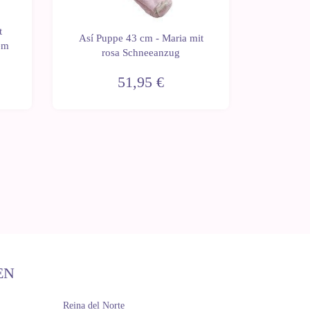
t
Así Pup
Así Puppe 43 cm - Maria mit
em
lang
rosa Schneeanzug
Plume
51,95 €
EN
Reina del Norte