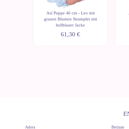
Así Puppe 46 cm - Leo mit
ablo mit
grauen Blumen Strampler mit
 Kleid
hellblauer Jacke
61,30 €
E
Adora
Berjuan