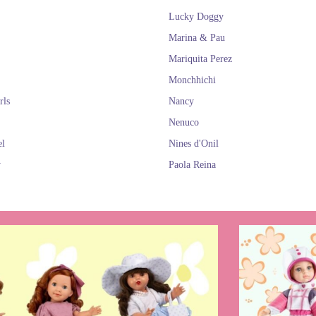
Lucky Doggy
Marina & Pau
Mariquita Perez
Monchhichi
rls
Nancy
Nenuco
el
Nines d'Onil
y
Paola Reina