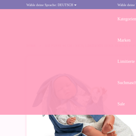
Wähle deine Sprache:
DEUTSCH
Wähle deine
Kategorie
Marken
HOME
>
ASÍ PUPPE 46 CM - NICO, LIMITIERTE SERIE REBORN PUP
Limitierte
Suchmasch
Sale