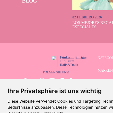
BLOG
02 FEBRERO 2026
LOS MEJORES REGAL
ESPECIALES
Fünfzehnjähriges
KATEGO
Jubiläum
Dolls&Dolls
MARKEN
FOLGEN SIE UNS!
LIMITIE
Ihre Privatsphäre ist uns wichtig
ERWEITE
Diese Website verwendet Cookies und Targeting Technol
SCHLUS
Bedürfnisse anzupassen. Diese Technologien nutzen 