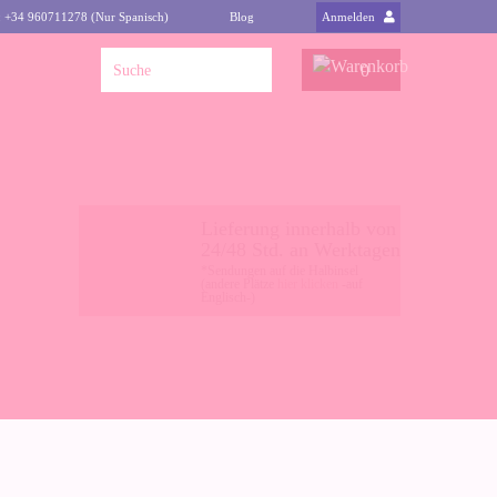
: +34 960711278 (Nur Spanisch)
Blog
Anmelden
0
Lieferung innerhalb von
24/48 Std. an Werktagen
*Sendungen auf die Halbinsel
(andere Plätze
hier klicken
-auf
Englisch-)