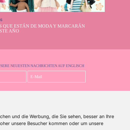
26
S QUE ESTÁN DE MODA Y MARCARÁN
STE AÑO
NSERE NEUESTEN NACHRICHTEN AUF ENGLISCH
Ich akzeptiere die Datenschutzbestimmungen
chen und die Werbung, die Sie sehen, besser an Ihre
 woher unsere Besucher kommen oder um unsere