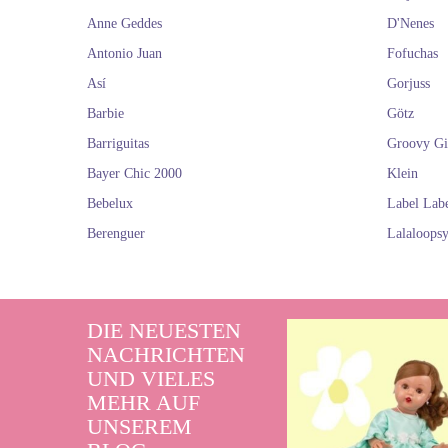
Anne Geddes
D'Nenes
Antonio Juan
Fofuchas
Así
Gorjuss
Barbie
Götz
Barriguitas
Groovy Gi
Bayer Chic 2000
Klein
Bebelux
Label Lab
Berenguer
Lalaloops
DIE NEUESTEN
NACHRICHTEN
UND VIELES
MEHR AUF
UNSEREM