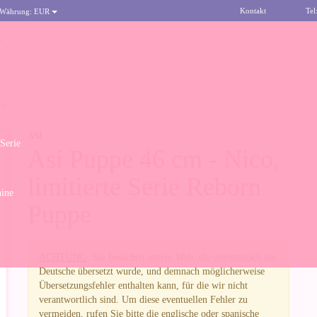
Kontakt
Tel
 Währung:
EUR
n
PE
ASÍ
 Serie
Así Puppe 46 cm - Nico,
limitierte Serie Reborn
ine
Puppe
ACHTUNG
: Sie besuchen unsere Web, die automatisch ins
Deutsche übersetzt wurde, und demnach möglicherweise
Übersetzungsfehler enthalten kann, für die wir nicht
verantwortlich sind. Um diese eventuellen Fehler zu
vermeiden, rufen Sie bitte die englische oder spanische