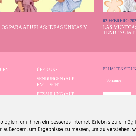
02 FEBRERO 20
OS PARA ABUELAS: IDEAS ÚNICAS Y
LAS MUÑECA
TENDENCIA E
ERHALTEN SIE U
RIEN
ÜBER UNS
SENDUNGEN (AUF
ENGLISCH)
BEZAHLUNG (AUF
RTE SERIE
ENGLISCH)
RÜCKSENDUNGEN (AUF
RTE SUCHE
ENGLISCH)
ogien, um Ihnen ein besseres Internet-Erlebnis zu ermögli
SVERKAUF
KONTAKT
wir außerdem, um Ergebnisse zu messen, um zu verstehen,