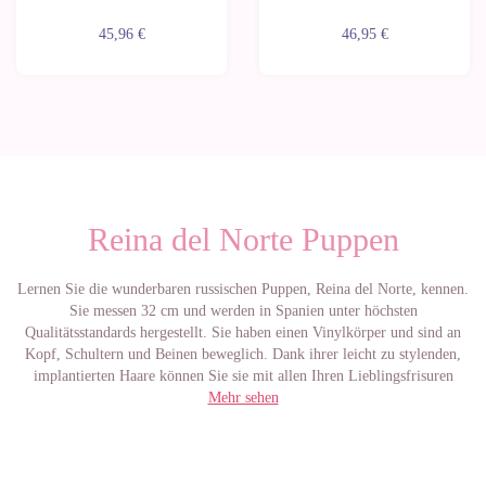
45,96 €
46,95 €
Reina del Norte Puppen
Lernen Sie die wunderbaren russischen Puppen, Reina del Norte, kennen.
Sie messen 32 cm und werden in Spanien unter höchsten
Qualitätsstandards hergestellt. Sie haben einen Vinylkörper und sind an
Kopf, Schultern und Beinen beweglich. Dank ihrer leicht zu stylenden,
implantierten Haare können Sie sie mit allen Ihren Lieblingsfrisuren
stylen. Darüber hinaus zeichnen sich ihre Outfits dadurch aus, dass sie
Mehr sehen
sehr elegant, zart und farbenfroh sind.
Zweifellos haben diese kleinen Mädchen die Herzen aller
Puppenliebhaber sowohl in Russland als auch in anderen Ländern erobert.
Die Designerin Marina Tsvetkova ist verantwortlich für die Kreation aller