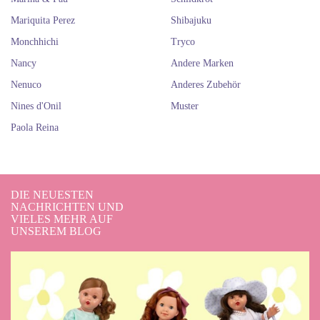
Mariquita Perez
Shibajuku
Monchhichi
Tryco
Nancy
Andere Marken
Nenuco
Anderes Zubehör
Nines d'Onil
Muster
Paola Reina
DIE NEUESTEN
NACHRICHTEN UND
VIELES MEHR AUF
UNSEREM BLOG