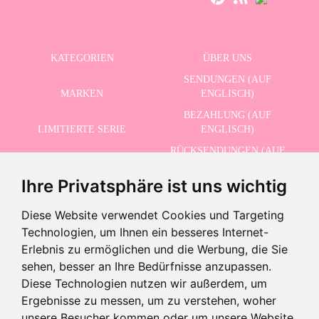
KATEGORIEN
ÜBER UNS
SENDUNGEN (AUF
MARKEN
ENGLISCH)
BEZAHLUNG (AUF
LIMITIERTE SERIE
ENGLISCH)
RÜCKSENDUNGEN (AUF
ERWEITERTE SUCHE
ENGLISCH)
Ihre Privatsphäre ist uns wichtig
SCHLUSSVERKAUF
KONTAKT
Diese Website verwendet Cookies und Targeting
Technologien, um Ihnen ein besseres Internet-
ERHALTEN SIE UNSERE NEUESTEN NACHRICHTEN AUF ENGLISCH
Erlebnis zu ermöglichen und die Werbung, die Sie
sehen, besser an Ihre Bedürfnisse anzupassen.
Diese Technologien nutzen wir außerdem, um
Ergebnisse zu messen, um zu verstehen, woher
Ich akzeptiere die Datenschutzbestimmungen
unsere Besucher kommen oder um unsere Website