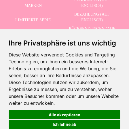
MARKEN
ENGLISCH)
BEZAHLUNG (AUF
LIMITIERTE SERIE
ENGLISCH)
RÜCKSENDUNGEN (AUF
ERWEITERTE SUCHE
ENGLISCH)
Ihre Privatsphäre ist uns wichtig
SCHLUSSVERKAUF
KONTAKT
Diese Website verwendet Cookies und Targeting
Technologien, um Ihnen ein besseres Internet-
ERHALTEN SIE UNSERE NEUESTEN NACHRICHTEN AUF ENGLISCH
Erlebnis zu ermöglichen und die Werbung, die Sie
sehen, besser an Ihre Bedürfnisse anzupassen.
Diese Technologien nutzen wir außerdem, um
Ergebnisse zu messen, um zu verstehen, woher
Ich akzeptiere die Datenschutzbestimmungen
unsere Besucher kommen oder um unsere Website
weiter zu entwickeln.
Aus dem Verkauf genommenes Produkt
Dieses Produkt wurde abgekündigt, aber Sie können ähnliche
Alle akzeptieren
Produkte sehen, indem Sie die folgende Schaltfläche verwenden
©2026 Dolls And Dolls. Alle Rechte vorbehalten.
Rechtliche Hinweise (auf Englisch)
.
Ich lehne ab
Cookies-Richtlinie (auf Englisch)
Ähnliche Produkte sehen