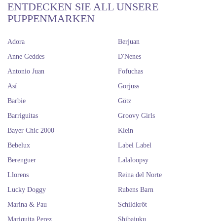
ENTDECKEN SIE ALL UNSERE
PUPPENMARKEN
Adora
Berjuan
Anne Geddes
D'Nenes
Antonio Juan
Fofuchas
Así
Gorjuss
Barbie
Götz
Barriguitas
Groovy Girls
Bayer Chic 2000
Klein
Bebelux
Label Label
Berenguer
Lalaloopsy
Llorens
Reina del Norte
Lucky Doggy
Rubens Barn
Marina & Pau
Schildkröt
Mariquita Perez
Shibajuku