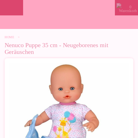
0
HOME
>
Nenuco Puppe 35 cm - Neugeborenes mit
Geräuschen