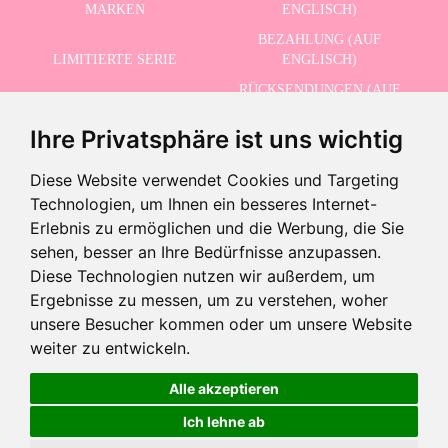
MARKEN
ENGLISCH)
BEZAHLUNG (AUF
LIMITIERTE SERIE
ENGLISCH)
RÜCKSENDUNGEN (AUF
ERWEITERTE SUCHE
ENGLISCH)
Ihre Privatsphäre ist uns wichtig
SCHLUSSVERKAUF
KONTAKT
Diese Website verwendet Cookies und Targeting
Technologien, um Ihnen ein besseres Internet-
ERHALTEN SIE UNSERE NEUESTEN NACHRICHTEN AUF ENGLISCH
Erlebnis zu ermöglichen und die Werbung, die Sie
sehen, besser an Ihre Bedürfnisse anzupassen.
Diese Technologien nutzen wir außerdem, um
Ergebnisse zu messen, um zu verstehen, woher
Ich akzeptiere die Datenschutzbestimmungen
unsere Besucher kommen oder um unsere Website
weiter zu entwickeln.
Aus dem Verkauf genommenes Produkt
Dieses Produkt wurde abgekündigt, aber Sie können ähnliche
Alle akzeptieren
Produkte sehen, indem Sie die folgende Schaltfläche verwenden
©2026 Dolls And Dolls. Alle Rechte vorbehalten.
Rechtliche Hinweise (auf Englisch)
.
Ich lehne ab
Cookies-Richtlinie (auf Englisch)
Ähnliche Produkte sehen