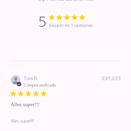
5
Basado en 1 opiniones
Fech
Toni B.
03/12/23
de
Compra verificada
publi
Alles super!!!
Alles super!!!