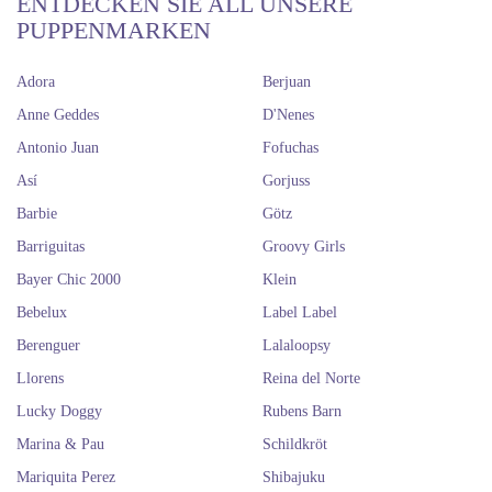
ENTDECKEN SIE ALL UNSERE
PUPPENMARKEN
Adora
Berjuan
Anne Geddes
D'Nenes
Antonio Juan
Fofuchas
Así
Gorjuss
Barbie
Götz
Barriguitas
Groovy Girls
Bayer Chic 2000
Klein
Bebelux
Label Label
Berenguer
Lalaloopsy
Llorens
Reina del Norte
Lucky Doggy
Rubens Barn
Marina & Pau
Schildkröt
Mariquita Perez
Shibajuku