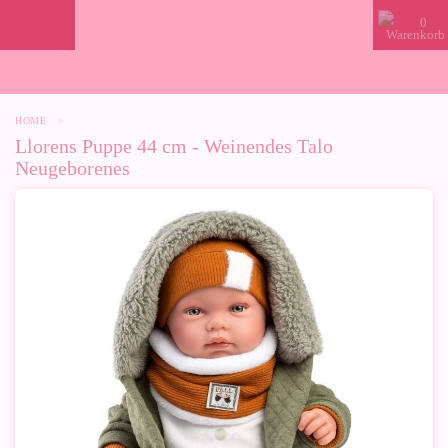
0
HOME
>
Llorens Puppe 44 cm - Weinendes Talo
Neugeborenes