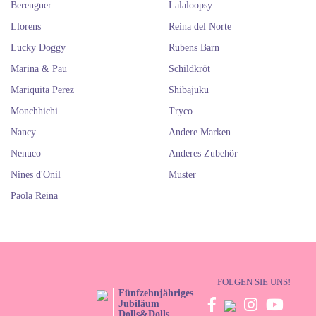
Berenguer
Lalaloopsy
Llorens
Reina del Norte
Lucky Doggy
Rubens Barn
Marina & Pau
Schildkröt
Mariquita Perez
Shibajuku
Monchhichi
Tryco
Nancy
Andere Marken
Nenuco
Anderes Zubehör
Nines d'Onil
Muster
Paola Reina
FOLGEN SIE UNS!
Fünfzehnjähriges
Jubiläum
Dolls&Dolls