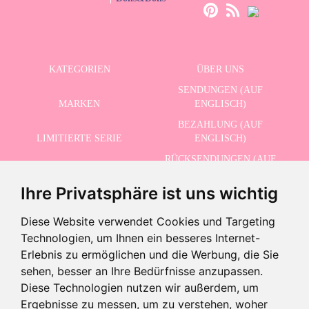
KATEGORIEN
ÜBER UNS
SENDUNGEN (AUF
MARKEN
ENGLISCH)
BEZAHLUNG (AUF
LIMITIERTE SERIE
ENGLISCH)
RÜCKSENDUNGEN (AUF
ERWEITERTE SUCHE
ENGLISCH)
Ihre Privatsphäre ist uns wichtig
SCHLUSSVERKAUF
KONTAKT
Diese Website verwendet Cookies und Targeting
Technologien, um Ihnen ein besseres Internet-
ERHALTEN SIE UNSERE NEUESTEN NACHRICHTEN AUF ENGLISCH
Erlebnis zu ermöglichen und die Werbung, die Sie
sehen, besser an Ihre Bedürfnisse anzupassen.
Diese Technologien nutzen wir außerdem, um
Ergebnisse zu messen, um zu verstehen, woher
-10% · Gültig bis zum 31.08.2026