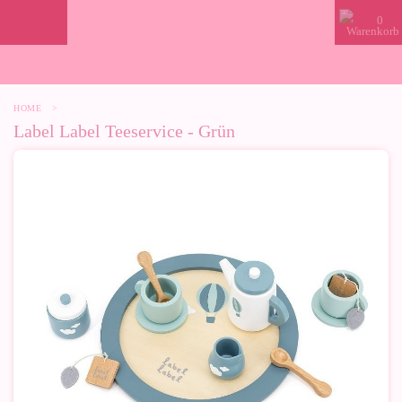
0
HOME
>
Label Label Teeservice - Grün
-10%