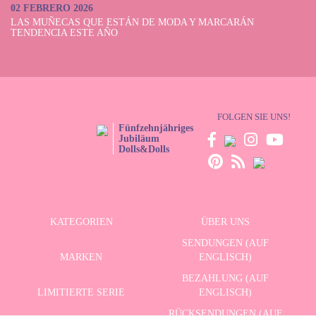
02 FEBRERO 2026
LAS MUÑECAS QUE ESTÁN DE MODA Y MARCARÁN
TENDENCIA ESTE AÑO
FOLGEN SIE UNS!
Fünfzehnjähriges
Jubiläum
Dolls&Dolls
KATEGORIEN
ÜBER UNS
SENDUNGEN (AUF
MARKEN
ENGLISCH)
BEZAHLUNG (AUF
LIMITIERTE SERIE
ENGLISCH)
RÜCKSENDUNGEN (AUF