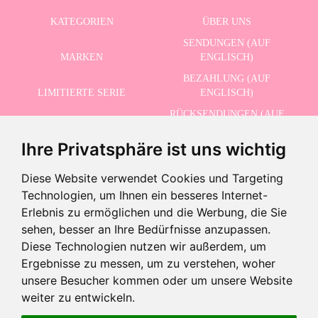
KATEGORIEN
ÜBER UNS
SENDUNGEN (AUF
MARKEN
ENGLISCH)
BEZAHLUNG (AUF
LIMITIERTE SERIE
ENGLISCH)
RÜCKSENDUNGEN (AUF
ERWEITERTE SUCHE
ENGLISCH)
Ihre Privatsphäre ist uns wichtig
SCHLUSSVERKAUF
KONTAKT
Diese Website verwendet Cookies und Targeting
Technologien, um Ihnen ein besseres Internet-
ERHALTEN SIE UNSERE NEUESTEN NACHRICHTEN AUF ENGLISCH
Erlebnis zu ermöglichen und die Werbung, die Sie
sehen, besser an Ihre Bedürfnisse anzupassen.
Diese Technologien nutzen wir außerdem, um
Ergebnisse zu messen, um zu verstehen, woher
Ich akzeptiere die Datenschutzbestimmungen
unsere Besucher kommen oder um unsere Website
weiter zu entwickeln.
Aus dem Verkauf genommenes Produkt