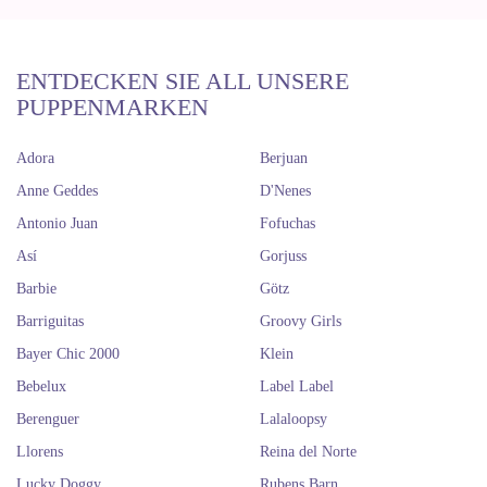
ENTDECKEN SIE ALL UNSERE
PUPPENMARKEN
Adora
Berjuan
Anne Geddes
D'Nenes
Antonio Juan
Fofuchas
Así
Gorjuss
Barbie
Götz
Barriguitas
Groovy Girls
Bayer Chic 2000
Klein
Bebelux
Label Label
Berenguer
Lalaloopsy
Llorens
Reina del Norte
Lucky Doggy
Rubens Barn