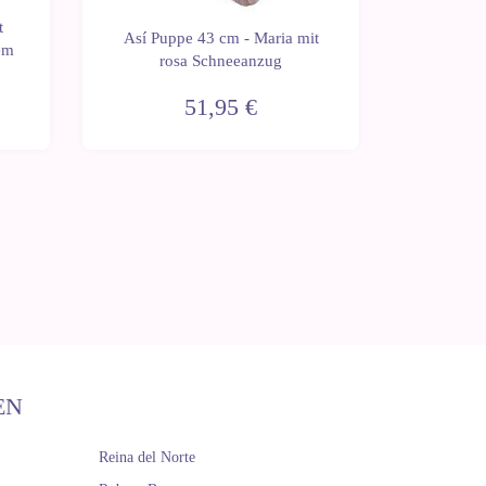
t
Así Pup
Así Puppe 43 cm - Maria mit
em
lang
rosa Schneeanzug
Plume
51,95 €
EN
Reina del Norte