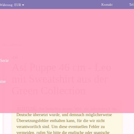
Kontakt
Tel
 Währung:
EUR
n
N COLLECTION
ASÍ
 Serie
Así Puppe 46 cm - Leo
mit Sweatshirt aus der
ine
Green Collection
ACHTUNG
: Sie besuchen unsere Web, die automatisch ins
Deutsche übersetzt wurde, und demnach möglicherweise
Übersetzungsfehler enthalten kann, für die wir nicht
verantwortlich sind. Um diese eventuellen Fehler zu
vermeiden, rufen Sie bitte die englische oder spanische