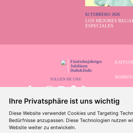
02 FEBRERO 2026
LOS MEJORES REGAL
ESPECIALES
Fünfzehnjähriges
KATEGO
Jubiläum
Dolls&Dolls
MARKEN
FOLGEN SIE UNS!
LIMITIE
Ihre Privatsphäre ist uns wichtig
ERWEITE
Diese Website verwendet Cookies und Targeting Technol
SCHLUS
Bedürfnisse anzupassen. Diese Technologien nutzen 
Website weiter zu entwickeln.
©2026 Dolls