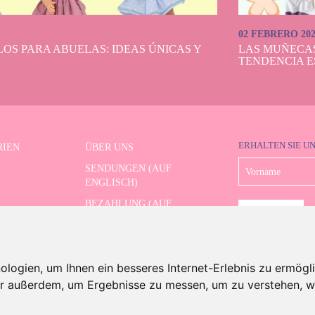
02 FEBRERO 20
OS PARA ABUELAS: IDEAS ÚNICAS Y
LAS MUÑECA
TENDENCIA E
ERHALTEN SIE U
RIEN
ÜBER UNS
SENDUNGEN (AUF
ENGLISCH)
BEZAHLUNG (AUF
RTE SERIE
ENGLISCH)
RÜCKSENDUNGEN (AUF
RTE SUCHE
ENGLISCH)
ogien, um Ihnen ein besseres Internet-Erlebnis zu ermögli
SVERKAUF
KONTAKT
wir außerdem, um Ergebnisse zu messen, um zu verstehen,
 And Dolls. Alle Rechte vorbehalten.
Rechtliche Hinweise (auf Englisch)
.
Cookies-Richtlinie (