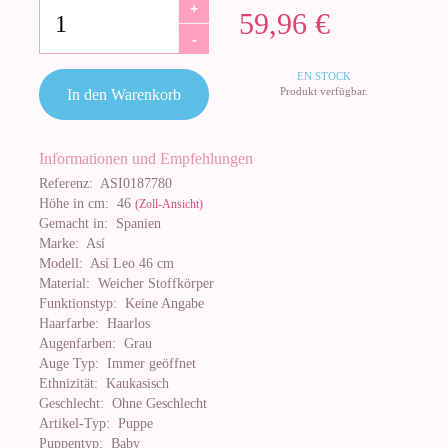
+
59,96 €
-
EN STOCK
Produkt verfügbar.
In den Warenkorb
Informationen und Empfehlungen
Referenz:
ASI0187780
Höhe in cm:
46
(Zoll-Ansicht)
Gemacht in:
Spanien
Marke:
Así
Modell:
Así Leo 46 cm
Material:
Weicher Stoffkörper
Funktionstyp:
Keine Angabe
Haarfarbe:
Haarlos
Augenfarben:
Grau
Auge Typ:
Immer geöffnet
Ethnizität:
Kaukasisch
Geschlecht:
Ohne Geschlecht
Artikel-Typ:
Puppe
Puppentyp:
Baby