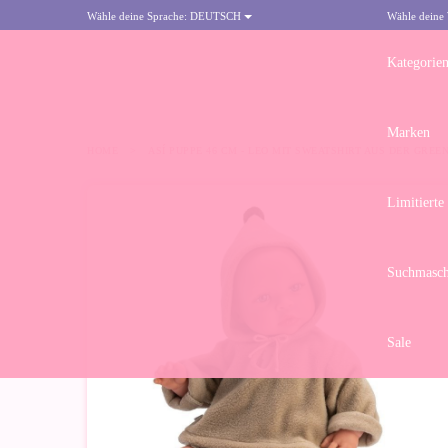
Wähle deine Sprache:
DEUTSCH
Wähle deine
Kategorie
Marken
HOME
>
ASÍ PUPPE 46 CM - LEO MIT SWEATSHIRT AUS DER GREE
Limitierte
Suchmasch
Sale