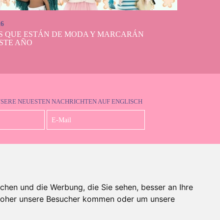
26
S QUE ESTÁN DE MODA Y MARCARÁN
STE AÑO
NSERE NEUESTEN NACHRICHTEN AUF ENGLISCH
Ich akzeptiere die Datenschutzbestimmungen
chen und die Werbung, die Sie sehen, besser an Ihre
 woher unsere Besucher kommen oder um unsere
auf Englisch)