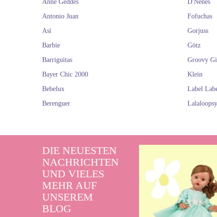
Anne Geddes
D'Nenes
Antonio Juan
Fofuchas
Así
Gorjuss
Barbie
Götz
Barriguitas
Groovy Gi
Bayer Chic 2000
Klein
Bebelux
Label Lab
Berenguer
Lalaloops
DIE NEUESTEN
NACHRICHTEN
UND VIELES
MEHR AUF
UNSEREM
BLOG