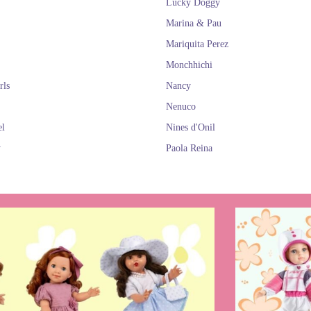
Lucky Doggy
Marina & Pau
Mariquita Perez
Monchhichi
rls
Nancy
Nenuco
el
Nines d'Onil
y
Paola Reina