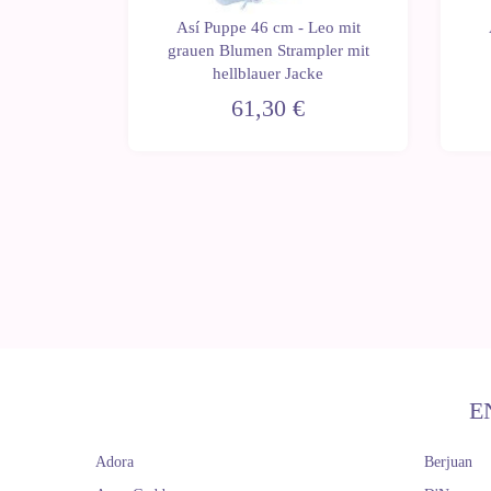
Así Puppe 46 cm - Leo mit
ablo mit
grauen Blumen Strampler mit
 Kleid
hellblauer Jacke
61,30 €
E
Adora
Berjuan