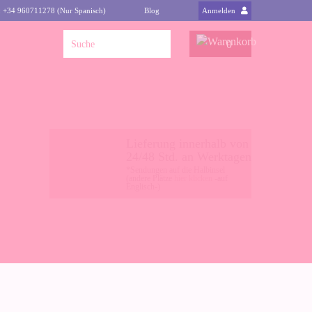
: +34 960711278 (Nur Spanisch)
Blog
Anmelden
0
Lieferung innerhalb von
24/48 Std. an Werktagen
*Sendungen auf die Halbinsel
(andere Plätze
hier klicken
-auf
Englisch-)