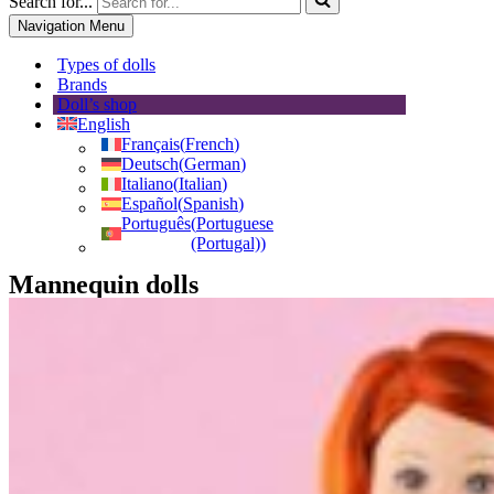
Search for...
Navigation Menu
Types of dolls
Brands
Doll’s shop
English
Français
(
French
)
Deutsch
(
German
)
Italiano
(
Italian
)
Español
(
Spanish
)
Português
(
Portuguese
(Portugal)
)
Mannequin dolls