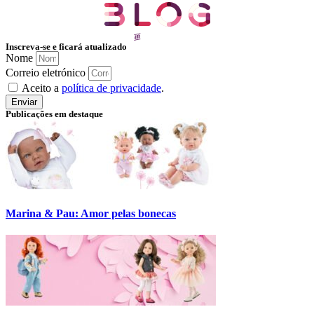
Inscreva-se e ficará atualizado
Nome
Correio eletrónico
Aceito a
política de privacidade
.
Enviar
Publicações em destaque
Marina & Pau: Amor pelas bonecas