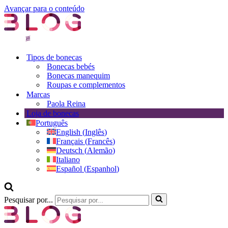
Avançar para o conteúdo
Tipos de bonecas
Bonecas bebés
Bonecas manequim
Roupas e complementos
Marcas
Paola Reina
Loja de bonecas
Português
English
(
Inglês
)
Français
(
Francês
)
Deutsch
(
Alemão
)
Italiano
Español
(
Espanhol
)
Pesquisar por...