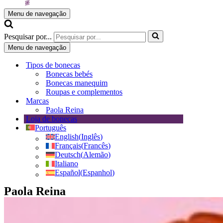
Menu de navegação
Pesquisar por...
Menu de navegação
Tipos de bonecas
Bonecas bebés
Bonecas manequim
Roupas e complementos
Marcas
Paola Reina
Loja de bonecas
Português
English
(
Inglês
)
Français
(
Francês
)
Deutsch
(
Alemão
)
Italiano
Español
(
Espanhol
)
Paola Reina