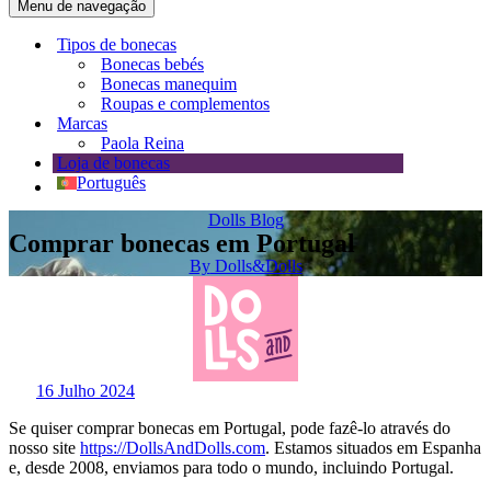
Menu de navegação
Tipos de bonecas
Bonecas bebés
Bonecas manequim
Roupas e complementos
Marcas
Paola Reina
Loja de bonecas
Português
Dolls Blog
Comprar bonecas em Portugal
By
Dolls&Dolls
16 Julho 2024
Se quiser comprar bonecas em Portugal, pode fazê-lo através do
nosso site
https://DollsAndDolls.com
. Estamos situados em Espanha
e, desde 2008, enviamos para todo o mundo, incluindo Portugal.