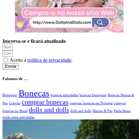
Inscreva-se e ficará atualizado
Aceito a
política de privacidade
.
Enviar
Falamos de …
Bonecas
Berenguer
bonecas articuladas
bonecas berenguer
Bonecas Marina &
comprar bonecas
Pau
Coleção
comprar bonecas em Portugal
comprar
dolls and dolls
bonecas no Brasil
dolls and dolls
Marina & Pau
Paola Reina
paola reina articuladas